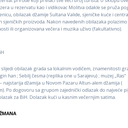
rvat prirode koji privlači sve veći broj turista. U sklopu ov
 jezera u rezervatu kao i vidikovac Molitva odakle se pruža po
icu, obilazak džamije Sultana Valide, sjeničke kuće i centra
gih sjeničkih proizvoda. Nakon navedenih obilazaka polazimo
osti ili organizovana večera i muzika uživo (fakultativno).
iH
lijedi obilazak grada sa lokalnim vodičem, znamenitosti gr
in han ; Sebilj česma (replika one u Sarajevu) ; muzej „Ras“
 – najstarija džamija u Novom Pazaru Altun-alem džamija (
. Po dogovoru sa grupom zajednički odlazak do najveće pi
lazak za BiH. Dolazak kući u kasnim večernjim satima.
ANŽMANA