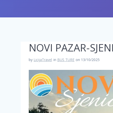
NOVI PAZAR-SJEN
by
LicijaTravel
in
BUS TURE
on 13/10/2025