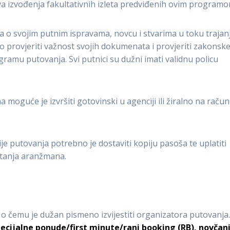
va izvođenja fakultativnih izleta predviđenih ovim programo
 o svojim putnim ispravama, novcu i stvarima u toku trajan
 provjeriti važnost svojih dokumenata i provjeriti zakonsk
gramu putovanja. Svi putnici su dužni imati validnu policu
moguće je izvršiti gotovinski u agenciji ili žiralno na račun
 putovanja potrebno je dostaviti kopiju pasoša te uplatiti
štanja aranžmana.
o čemu je dužan pismeno izvijestiti organizatora putovanja
pecijalne ponude/first minute/rani booking (RB), novčan