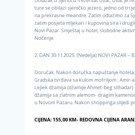
Dolazak u Sjenocu -rezervat Uvac. Uvac je reze
ture se obilazi sjeničko jezero, jedno od tri
na prekrasne meandre. Zatim odlazimo za Sjen
zatim posjeta mljekari i kupovina sira i dru
Novi Pazar. Smještaj u hotel, slobodne aktivn
Noćenje.
2. DAN 30.11.2025. (Nedelja) NOVI PAZAR – B
Doručak. Nakon doručka napuštanje hotela, s
Gradska tvrđava sa kulom motriljom ; Amir-ag
Lejlek džamija (džamije Ahmet-beg silhadar)
džamija sa zlatnim alemom- dragim kamenom)
u Novom Pazaru. Nakon shoppinga slijedi po
CIJENA: 155,00 KM- REDOVNA CIJENA AR