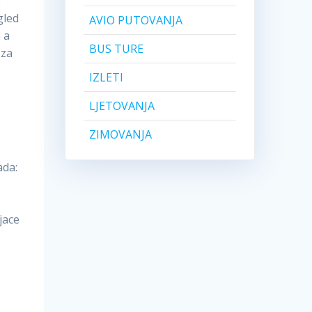
e
gled
AVIO PUTOVANJA
 a
BUS TURE
 za
IZLETI
LJETOVANJA
ZIMOVANJA
ada:
jace