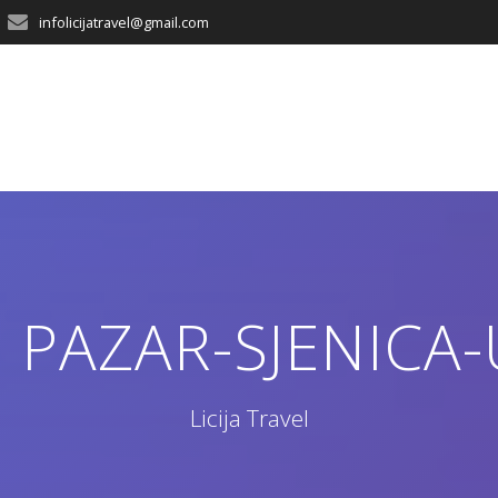
infolicijatravel@gmail.com
 PAZAR-SJENICA
Licija Travel