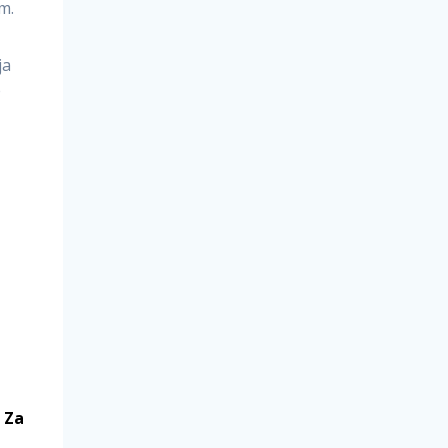
m.
ja
e
.
Za
i