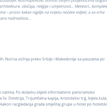
zbudljiv, kosmopolitski, donosi svojim posjetiocima bogats
arhitekture, običaja, religije i umjetnosti… Meteori., komplek
 – prizor kakav nigdje na svijetu nećete vidjeti, a sa vrha
kara nadrealista…
.00h. Noćna vožnja preko Srbije i Makedonije sa pauzama po
m satima. Po dolasku slijedi informativno panoramsko
Sv. Dimitrija, Trijumfalna kapija, Aristotelov trg, bijela kula
 Nakon razgledanja grada smještaj grupe u hotel po hotelsk