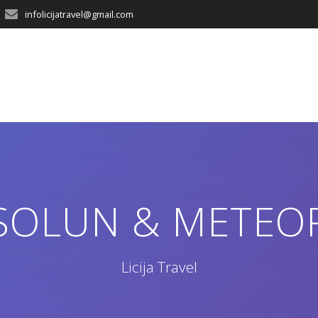
infolicijatravel@gmail.com
SOLUN & METEOR
Licija Travel