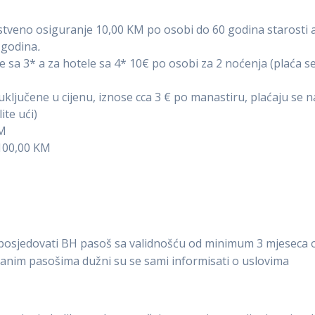
eno osiguranje 10,00 KM po osobi do 60 godina starosti 
 godina
.
 sa 3* a za hotele sa 4* 10€ po osobi za 2 noćenja (plaća s
uključene u cijenu, iznose cca 3 € po manastiru, plaćaju se n
ite ući)
KM
 100,00 KM
posjedovati BH pasoš sa validnošću od minimum 3 mjeseca 
ranim pasošima dužni su se sami informisati o uslovima