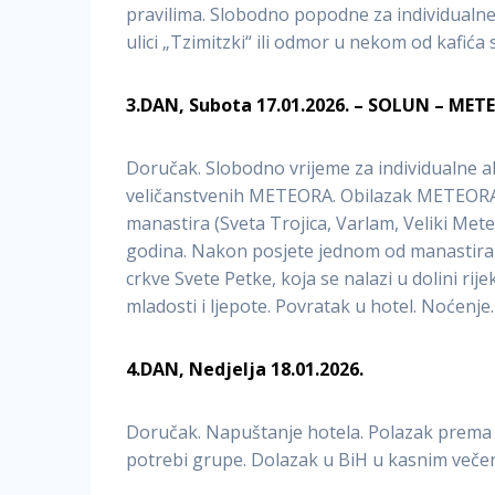
pravilima. Slobodno popodne za individualne
ulici „Tzimitzki“ ili odmor u nekom od kafić
3.DAN, Subota 17.01.2026. – SOLUN – MET
Doručak. Slobodno vrijeme za individualne ak
veličanstvenih METEORA. Obilazak METEORA 
manastira (Sveta Trojica, Varlam, Veliki Met
godina. Nakon posjete jednom od manastira
crkve Svete Petke, koja se nalazi u dolini rije
mladosti i ljepote. Povratak u hotel. Noćenje.
4.DAN, Nedjelja 18.01.2026.
Doručak. Napuštanje hotela. Polazak prema 
potrebi grupe. Dolazak u BiH u kasnim veče