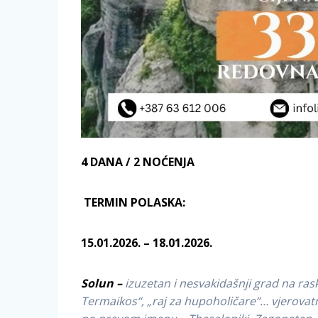
4 DANA / 2 NOĆENJA
TERMIN POLASKA:
15.01.2026. – 18.01.2026.
Solun –
izuzetan i nesvakidašnji grad na raskr
Termaikos“, „raj za hupoholičare“… vjerovatn