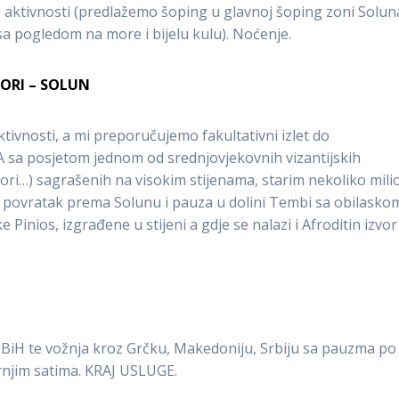
 aktivnosti (predlažemo šoping u glavnoj šoping zoni Solun
a sa pogledom na more i bijelu kulu). Noćenje.
EORI – SOLUN
tivnosti, a mi preporučujemo fakultativni izlet do
sa posjetom jednom od srednjovjekovnih vizantijskih
eori…) sagrašenih na visokim stijenama, starim nekoliko mili
 povratak prema Solunu i pauza u dolini Tembi sa obilasko
ke Pinios, izgrađene u stijeni a gdje se nalazi i Afroditin izvor
BiH te vožnja kroz Grčku, Makedoniju, Srbiju sa pauzma po
rnjim satima. KRAJ USLUGE.