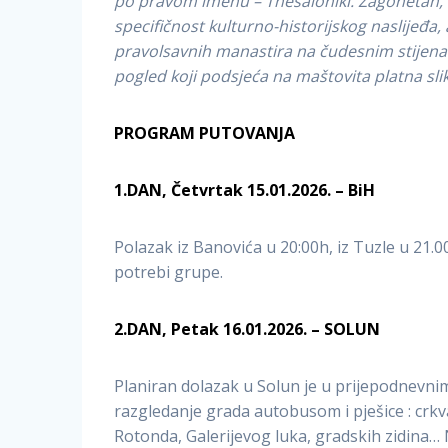
po pravom imenu – Thesaloniki. Zagonetan, u
specifičnost kulturno-historijskog naslijeđa, 
pravolsavnih manastira na čudesnim stijenama
pogled koji podsjeća na maštovita platna sli
PROGRAM PUTOVANJA
1.DAN, Četvrtak 15.01.2026. – BiH
Polazak iz Banovića u 20:00h, iz Tuzle u 21
potrebi grupe.
2.DAN, Petak 16.01.2026. – SOLUN
Planiran dolazak u Solun je u prijepodnevni
razgledanje grada autobusom i pješice : crkva 
Rotonda, Galerijevog luka, gradskih zidina…