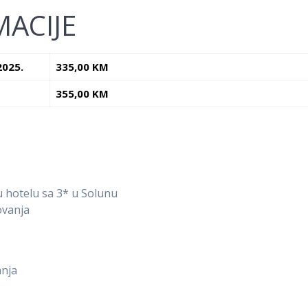
ACIJE
2025.
335,00 KM
355,00 KM
u hotelu sa 3* u Solunu
ovanja
anja