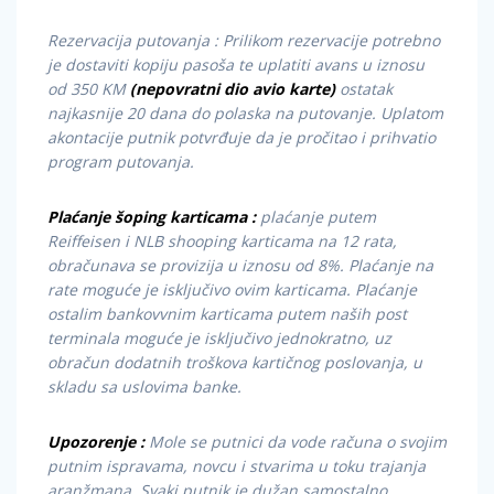
Rezervacija putovanja : Prilikom rezervacije potrebno
je dostaviti kopiju pasoša te uplatiti avans u iznosu
od 350 KM
(nepovratni dio avio karte)
ostatak
najkasnije 20 dana do polaska na putovanje. Uplatom
akontacije putnik potvrđuje da je pročitao i prihvatio
program putovanja.
Plaćanje šoping karticama :
plaćanje putem
Reiffeisen i NLB shooping karticama na 12 rata,
obračunava se provizija u iznosu od 8%. Plaćanje na
rate moguće je isključivo ovim karticama. Plaćanje
ostalim bankovvnim karticama putem naših post
terminala moguće je isključivo jednokratno, uz
obračun dodatnih troškova kartičnog poslovanja, u
skladu sa uslovima banke.
Upozorenje :
Mole se putnici da vode računa o svojim
putnim ispravama, novcu i stvarima u toku trajanja
aranžmana. Svaki putnik je dužan samostalno