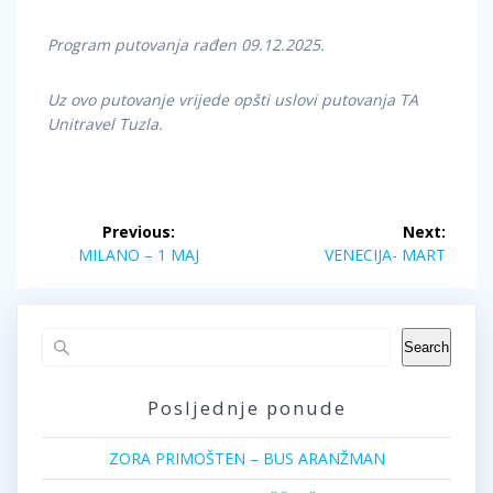
Program putovanja rađen 09.12.2025.
Uz ovo putovanje vrijede opšti uslovi putovanja TA
Unitravel Tuzla.
Post
Previous:
Next:
navigation
Previous
Next
MILANO – 1 MAJ
VENECIJA- MART
post:
post:
Search
Posljednje ponude
ZORA PRIMOŠTEN – BUS ARANŽMAN