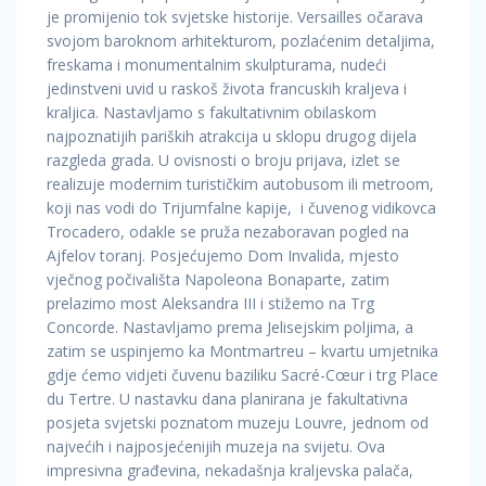
je promijenio tok svjetske historije. Versailles očarava
svojom baroknom arhitekturom, pozlaćenim detaljima,
freskama i monumentalnim skulpturama, nudeći
jedinstveni uvid u raskoš života francuskih kraljeva i
kraljica. Nastavljamo s fakultativnim obilaskom
najpoznatijih pariških atrakcija u sklopu drugog dijela
razgleda grada. U ovisnosti o broju prijava, izlet se
realizuje modernim turističkim autobusom ili metroom,
koji nas vodi do Trijumfalne kapije, i čuvenog vidikovca
Trocadero, odakle se pruža nezaboravan pogled na
Ajfelov toranj. Posjećujemo Dom Invalida, mjesto
vječnog počivališta Napoleona Bonaparte, zatim
prelazimo most Aleksandra III i stižemo na Trg
Concorde. Nastavljamo prema Jelisejskim poljima, a
zatim se uspinjemo ka Montmartreu – kvartu umjetnika
gdje ćemo vidjeti čuvenu baziliku Sacré-Cœur i trg Place
du Tertre. U nastavku dana planirana je fakultativna
posjeta svjetski poznatom muzeju Louvre, jednom od
najvećih i najposjećenijih muzeja na svijetu. Ova
impresivna građevina, nekadašnja kraljevska palača,