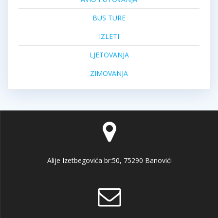
BUS TURE
IZLETI
LJETOVANJA
ZIMOVANJA
Alije Izetbegovića br:50, 75290 Banovići