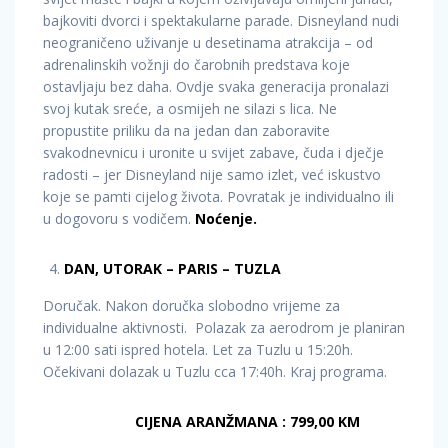
bajkoviti dvorci i spektakularne parade. Disneyland nudi
neograničeno uživanje u desetinama atrakcija – od
adrenalinskih vožnji do čarobnih predstava koje
ostavljaju bez daha. Ovdje svaka generacija pronalazi
svoj kutak sreće, a osmijeh ne silazi s lica. Ne
propustite priliku da na jedan dan zaboravite
svakodnevnicu i uronite u svijet zabave, čuda i dječje
radosti – jer Disneyland nije samo izlet, već iskustvo
koje se pamti cijelog života. Povratak je individualno ili
u dogovoru s vodičem.
Noćenje.
DAN, UTORAK – PARIS – TUZLA
Doručak. Nakon doručka slobodno vrijeme za
individualne aktivnosti. Polazak za aerodrom je planiran
u 12:00 sati ispred hotela. Let za Tuzlu u 15:20h.
Očekivani dolazak u Tuzlu cca 17:40h. Kraj programa.
CIJENA ARANŽMANA : 799,00 KM