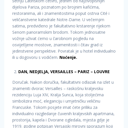
šetnju Latinskom četvrti, jednim od najživopisnijih
dijelova Pariza, poznatom po brojnim kafićima,
restoranima, ali i znamenitostima poput ostrva Cité i
veličanstvene katedrale Notre-Dame. U večernjim
satima, predviđeno je fakultativno krstarenje rijekom
Senom panoramskim brodom. Tokom jednosatne
vožnje uživat ćemo u čarobnom pogledu na
osvijetljene mostove, znamenitosti i čitav grad iz
jedinstvene perspektive. Povratak je u hotel individualno
ili u dogovoru s vodičem.
Noćenje
.
DAN, NEDJELJA, VERSAILLES – PARIZ – LOUVRE
Doručak. Nakon doručka, fakultativni odlazak na izlet u
znameniti dvorac Versailles – raskošnu kraljevsku
rezidenciju Luja XIV, Kralja Sunca, koja stoljećima
simbolizira moć, eleganciju i umjetničku veličinu
Francuske. Tokom posjete imat ćete priliku za
individualno razgledanje čuvenih kraljevskih apartmana,
prostorija, kapela i Dvorane ogledala, mjesta gdje je
1919. godine potpisan Versajski mirovni sporazum koji