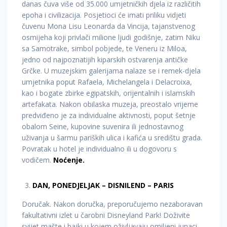
danas čuva više od 35.000 umjetničkih djela iz različitih
epoha i civilizacija. Posjetioci će imati priliku vidjeti
čuvenu Mona Lisu Leonarda da Vincija, tajanstvenog
osmijeha koji privlači milione ljudi godišnje, zatim Niku
sa Samotrake, simbol pobjede, te Veneru iz Miloa,
jedno od najpoznatijih kiparskih ostvarenja antičke
Grčke. U muzejskim galerijama nalaze se i remek-djela
umjetnika poput Rafaela, Michelangela i Delacroixa,
kao i bogate zbirke egipatskih, orijentalnih i islamskih
artefakata. Nakon obilaska muzeja, preostalo vrijeme
predviđeno je za individualne aktivnosti, poput šetnje
obalom Seine, kupovine suvenira ili jednostavnog
uživanja u šarmu pariških ulica i kafića u središtu grada.
Povratak u hotel je individualno ili u dogovoru s
vodičem.
Noćenje.
DAN, PONEDJELJAK – DISNILEND – PARIS
Doručak. Nakon doručka, preporučujemo nezaboravan
fakultativni izlet u čarobni Disneyland Park! Doživite
svijet mašte i bajki u kojem oživljavaju omiljeni junaci,