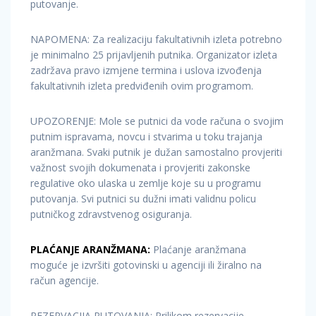
putovanje.
NAPOMENA: Za realizaciju fakultativnih izleta potrebno
je minimalno 25 prijavljenih putnika. Organizator izleta
zadržava pravo izmjene termina i uslova izvođenja
fakultativnih izleta predviđenih ovim programom.
UPOZORENJE: Mole se putnici da vode računa o svojim
putnim ispravama, novcu i stvarima u toku trajanja
aranžmana. Svaki putnik je dužan samostalno provjeriti
važnost svojih dokumenata i provjeriti zakonske
regulative oko ulaska u zemlje koje su u programu
putovanja. Svi putnici su dužni imati validnu policu
putničkog zdravstvenog osiguranja.
PLAĆANJE ARANŽMANA:
Plaćanje aranžmana
moguće je izvršiti gotovinski u agenciji ili žiralno na
račun agencije.
REZERVACIJA PUTOVANJA: Prilikom rezervacije