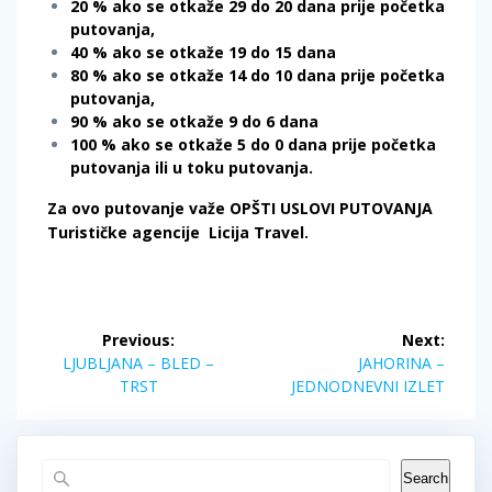
20 % ako se otkaže 29 do 20 dana prije početka
putovanja,
40 % ako se otkaže 19 do 15 dana
80 % ako se otkaže 14 do 10 dana prije početka
putovanja,
90 % ako se otkaže 9 do 6 dana
100 % ako se otkaže 5 do 0 dana prije početka
putovanja ili u toku putovanja.
Za ovo putovanje važe OPŠTI USLOVI PUTOVANJA
Turističke agencije
Licija Travel.
Post
Previous:
Next:
navigation
Previous
Next
LJUBLJANA – BLED –
JAHORINA –
post:
post:
TRST
JEDNODNEVNI IZLET
Search