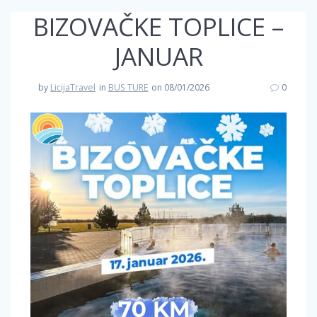
BIZOVAČKE TOPLICE –
JANUAR
by
LicijaTravel
in
BUS TURE
on 08/01/2026
0