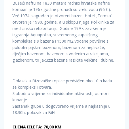
Bušeći naftu na 1830 metara radnici hrvatske naftne
kompanije 1967 godine pronašli su vrelu vodu (96 C).
Već 1974. sagrađen je otvoreni bazen. Hotel „Termia“
otvoren je 1990. godine, a u sklopu njega Poliklinika za
medicinsku rehabilitaciju. Godine 1997. završena je
izgradnja Aquapolisa, suvremenog kupališnog
kompleksa s 9 bazena i 1500 m2 vodene površine s
poluolimpijskim bazenom, bazenom za neplivače,
dječjim bazenom, bazenom s vodenim atrakcijama,
glazbenom, tri jakuzzi bazena različite veličine i dubine.
Dolazak u Bizovačke toplice predviđen oko 10 h kada
se kompleks i otvara.
Slobodno vrijeme za individualne aktivnosti, odmor i
kupanje.
Sastanak grupe u dogovoreno vrijeme a najkasnije u
18:30h, polazak za BiH.
CIJENA IZLETA: 70,00 KM