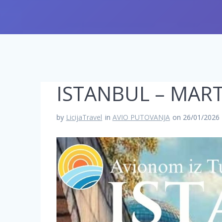
ISTANBUL – MAR
by
LicijaTravel
in
AVIO PUTOVANJA
on 26/01/2026