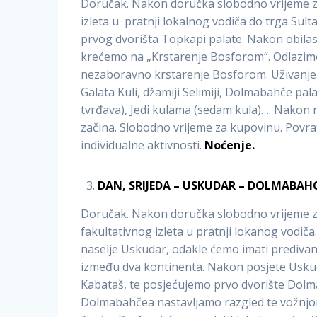
Doručak. Nakon doručka slobodno vrijeme za
izleta u pratnji lokalnog vodiča do trga Sul
prvog dvorišta Topkapi palate. Nakon obilas
krećemo na „Krstarenje Bosforom“. Odlazimo 
nezaboravno krstarenje Bosforom. Uživanje 
Galata Kuli, džamiji Selimiji, Dolmabahče pal
tvrđava), Jedi kulama (sedam kula)…. Nakon
začina. Slobodno vrijeme za kupovinu. Povra
individualne aktivnosti.
Noćenje.
DAN, SRIJEDA – USKUDAR – DOLMABAH
Doručak. Nakon doručka slobodno vrijeme za
fakultativnog izleta u pratnji lokanog vodič
naselje Uskudar, odakle ćemo imati predivan
između dva kontinenta. Nakon posjete Usku
Kabataš, te posjećujemo prvo dvorište Dolma
Dolmabahčea nastavljamo razgled te vožnjom