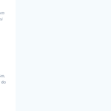
rom
ni
5m.
r do