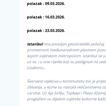
polazak : 09.03.2026. povr
polazak : 16.03.2026. povr
polazak : 23.03.2026. povr
Istanbul
ima
povoljan geostrateški položaj,
prometnom međunarodnom plovnom putu – čin
kojom svjetskom metropolom. Istanbul se ubr
uz to, i u one rijetke koji su podignuti na s
Lisabonu…
Šesnaest vijekova u kontinuitetu bio je prijes
zbivanja, u kome su nastala veličanstvena z
carstva. Uz Aja Sofiju, Topkapi i Plavu dža
proglašeni su dijelom svjetske kulturne bašt