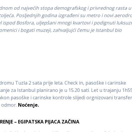
ednom od najvećih stopa demografskog i privrednog rasta u
stoljeća. Posljednjih godina izgrađeni su metro i novi aerod
el ispod Bosfora, uljepšani mnogi kvartovi i podignuti luksuz
spomenici i bogati muzeji, zahvaljujći čemu je Istanbul bio
mu Tuzla 2 sata prije leta. Check in, pasoške i carinske
tanje za Istanbul planirano je u 15.20 sati. Let u trajanju 1h5
Nakon pasoške i carinske kontrole slijedi orgnizovani transfe
za odmor.
Noćenje.
ENJE – EGIPATSKA PIJACA ZAČINA