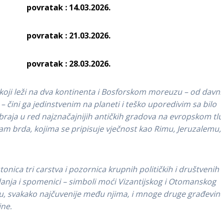
atak : 14.03.2026.
atak : 21.03.2026.
atak : 28.03.2026.
 koji leži na dva kontinenta i Bosforskom moreuzu – od davn
i ga jedinstvenim na planeti i teško uporedivim sa bilo
aja u red najznačajnijih antičkih gradova na evropskom tl
edam brda, kojima se pripisuje vječnost kao Rimu, Jeruzalemu
tonica tri carstva i pozornica krupnih političkih i društvenih
danja i spomenici – simboli moći Vizantijskog i Otomanskog
miju, svakako najčuvenije među njima, i mnoge druge građevin
ine.