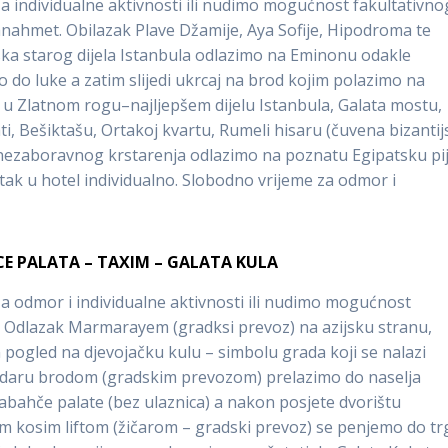
 individualne aktivnosti ili nudimo mogućnost fakultativno
tanahmet. Obilazak Plave Džamije, Aya Sofije, Hipodroma te
ka starog dijela Istanbula odlazimo na Eminonu odakle
do luke a zatim slijedi ukrcaj na brod kojim polazimo na
u Zlatnom rogu–najljepšem dijelu Istanbula, Galata mostu,
ati, Bešiktašu, Ortakoj kvartu, Rumeli hisaru (čuvena bizanti
 nezaboravnog krstarenja odlazimo na poznatu Egipatsku pi
tak u hotel individualno. Slobodno vrijeme za odmor i
CE PALATA – TAXIM – GALATA KULA
 odmor i individualne aktivnosti ili nudimo mogućnost
a. Odlazak Marmarayem (gradksi prevoz) na azijsku stranu,
 pogled na djevojačku kulu – simbolu grada koji se nalazi
daru brodom (gradskim prevozom) prelazimo do naselja
bahče palate (bez ulaznica) a nakon posjete dvorištu
 kosim liftom (žičarom – gradski prevoz) se penjemo do tr