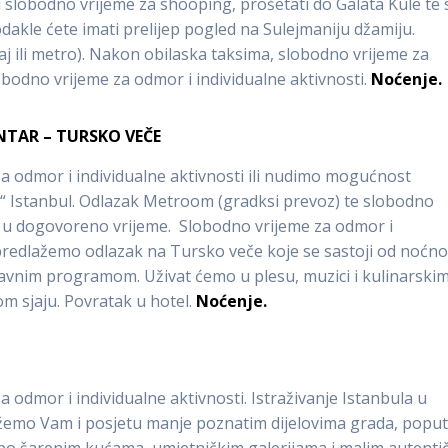
ti slobodno vrijeme za shooping, prošetati do Galata Kule te 
akle ćete imati prelijep pogled na Sulejmaniju džamiju.
 ili metro). Nakon obilaska taksima, slobodno vrijeme za
lobodno vrijeme za odmor i individualne aktivnosti.
Noćenje.
NTAR – TURSKO VEČE
 odmor i individualne aktivnosti ili nudimo mogućnost
“ Istanbul. Odlazak Metroom (gradksi prevoz) te slobodno
 u dogovoreno vrijeme. Slobodno vrijeme za odmor i
, predlažemo odlazak na Tursko veče koje se sastoji od noćn
avnim programom. Uživat ćemo u plesu, muzici i kulinarski
om sjaju. Povratak u hotel.
Noćenje.
odmor i individualne aktivnosti. Istraživanje Istanbula u
dlažemo Vam i posjetu manje poznatim dijelovima grada, popu