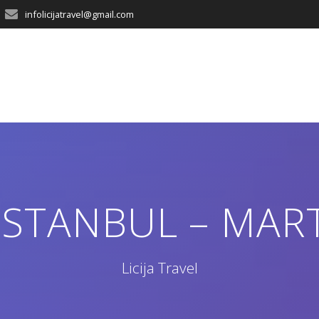
infolicijatravel@gmail.com
ISTANBUL – MAR
Licija Travel