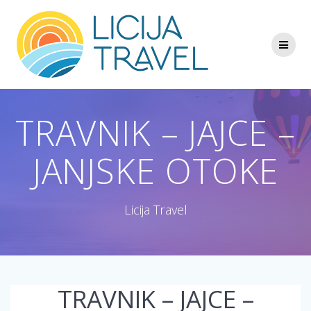
Skip
to
content
TRAVNIK – JAJCE –
JANJSKE OTOKE
Licija Travel
TRAVNIK – JAJCE –