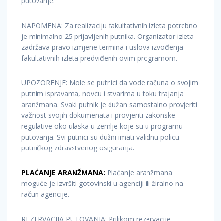
putovanje.
NAPOMENA: Za realizaciju fakultativnih izleta potrebno
je minimalno 25 prijavljenih putnika. Organizator izleta
zadržava pravo izmjene termina i uslova izvođenja
fakultativnih izleta predviđenih ovim programom.
UPOZORENJE: Mole se putnici da vode računa o svojim
putnim ispravama, novcu i stvarima u toku trajanja
aranžmana. Svaki putnik je dužan samostalno provjeriti
važnost svojih dokumenata i provjeriti zakonske
regulative oko ulaska u zemlje koje su u programu
putovanja. Svi putnici su dužni imati validnu policu
putničkog zdravstvenog osiguranja.
PLAĆANJE ARANŽMANA:
Plaćanje aranžmana
moguće je izvršiti gotovinski u agenciji ili žiralno na
račun agencije.
REZERVACIJA PUTOVANJA: Prilikom rezervacije