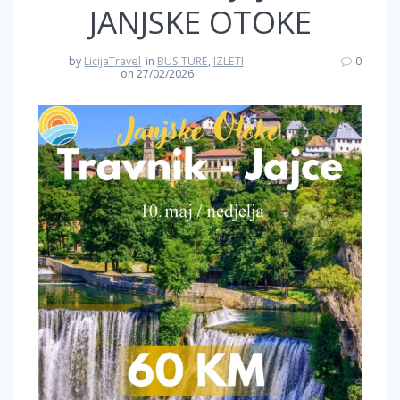
JANJSKE OTOKE
by
LicijaTravel
in
BUS TURE
,
IZLETI
0
on 27/02/2026