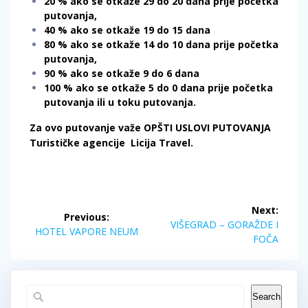
20 % ako se otkaže 29 do 20 dana prije početka
putovanja,
40 % ako se otkaže 19 do 15 dana
80 % ako se otkaže 14 do 10 dana prije početka
putovanja,
90 % ako se otkaže 9 do 6 dana
100 % ako se otkaže 5 do 0 dana prije početka
putovanja ili u toku putovanja.
Za ovo putovanje važe OPŠTI USLOVI PUTOVANJA
Turističke agencije
Licija Travel.
Post
Next:
Previous:
navigation
Next
VIŠEGRAD – GORAŽDE I
Previous
HOTEL VAPORE NEUM
post:
FOČA
post:
Search