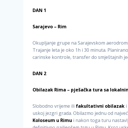
DAN 1
Sarajevo – Rim
Okupljanje grupe na Sarajevskom aerodromu u
Trajanje leta je oko 1h i 30 minuta. Planira
carinske kontrole, transfer do smještajnih je
DAN 2
Obilazak Rima – pješačka tura sa lokaln
Slobodno vrijeme ili
fakultativni obilazak
uskoj jezgri grada. Obilazmo jednu od najvećih
Koloseum u Rimu
i nakon toga turu nastav
definitivno najljepšem trgu u Rimu. Kroz usk