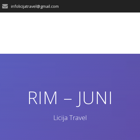
infolicijatravel@gmail.com
RIM – JUNI
Licija Travel