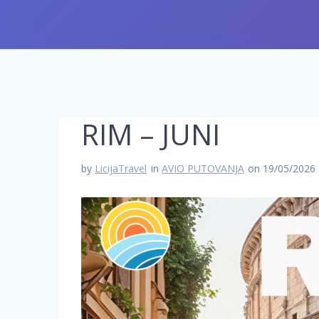
RIM – JUNI
by
LicijaTravel
in
AVIO PUTOVANJA
on 19/05/2026