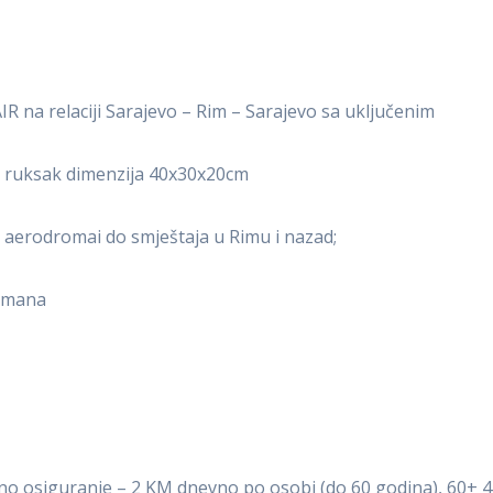
R na relaciji Sarajevo – Rim – Sarajevo sa uključenim
 ruksak dimenzija 40x30x20cm
aerodromai do smještaja u Rimu i nazad;
nžmana
o osiguranje – 2 KM dnevno po osobi (do 60 godina), 60+ 