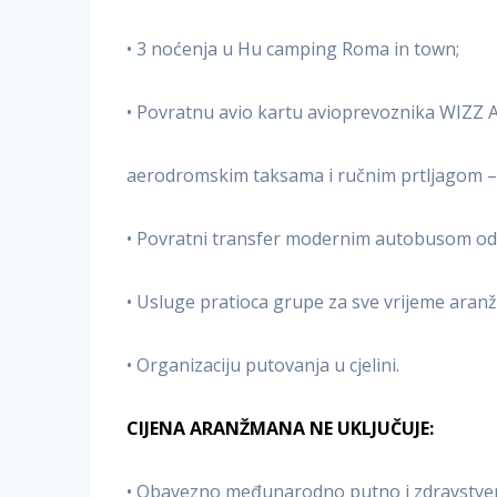
• 3 noćenja u Hu camping Roma in town;
• Povratnu avio kartu avioprevoznika WIZZ AI
aerodromskim taksama i ručnim prtljagom –
• Povratni transfer modernim autobusom od 
• Usluge pratioca grupe za sve vrijeme ara
• Organizaciju putovanja u cjelini.
CIJENA ARANŽMANA NE UKLJUČUJE:
• Obavezno međunarodno putno i zdravstven