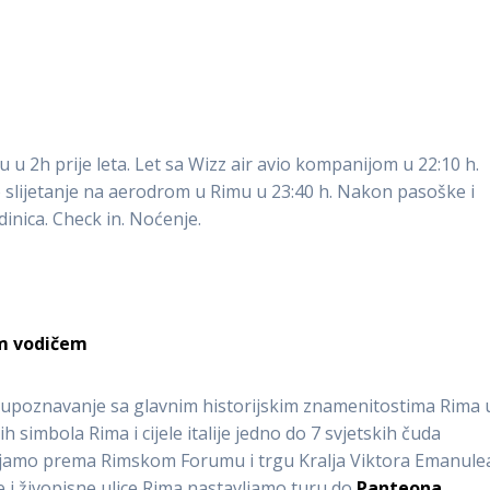
 2h prije leta. Let sa Wizz air avio kompanijom u 22:10 h.
no slijetanje na aerodrom u Rimu u 23:40 h. Nakon pasoške i
dinica. Check in. Noćenje.
im vodičem
i upoznavanje sa glavnim historijskim znamenitostima Rima 
 simbola Rima i cijele italije jedno do 7 svjetskih čuda
ljamo prema Rimskom Forumu i trgu Kralja Viktora Emanulea
e i živopisne ulice Rima nastavljamo turu do
Panteona