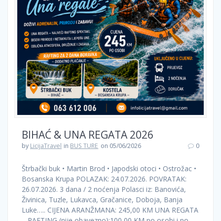
BIHAĆ & UNA REGATA 2026
by
LicijaTravel
in
BUS TURE
on 05/06/2026
0
Štrbački buk • Martin Brod • Japodski otoci • Ostrožac •
Bosanska Krupa POLAZAK: 24.07.2026. POVRATAK:
26.07.2026. 3 dana / 2 noćenja Polasci iz: Banovića,
Živinica, Tuzle, Lukavca, Gračanice, Doboja, Banja
Luke….. CIJENA ARANŽMANA: 245,00 KM UNA REGATA
– RAFTING (nije obavezno):100,00 KM po osobi i po