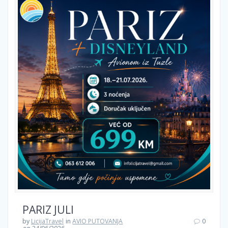
PARIZ JULI
by
LicijaTravel
in
AVIO PUTOVANJA
0