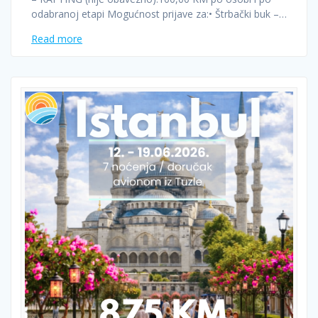
odabranoj etapi Mogućnost prijave za:• Štrbački buk –…
Read more