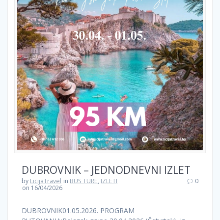
DUBROVNIK – JEDNODNEVNI IZLET
by
LicijaTravel
in
BUS TURE
,
IZLETI
0
on 16/04/2026
DUBROVNIK01.05.2026. PROGRAM