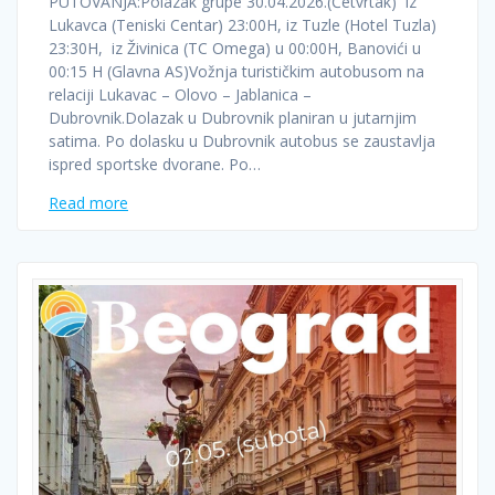
PUTOVANJA:Polazak grupe 30.04.2026.(Četvrtak) iz
Lukavca (Teniski Centar) 23:00H, iz Tuzle (Hotel Tuzla)
23:30H, iz Živinica (TC Omega) u 00:00H, Banovići u
00:15 H (Glavna AS)Vožnja turističkim autobusom na
relaciji Lukavac – Olovo – Jablanica –
Dubrovnik.Dolazak u Dubrovnik planiran u jutarnjim
satima. Po dolasku u Dubrovnik autobus se zaustavlja
ispred sportske dvorane. Po…
Read more