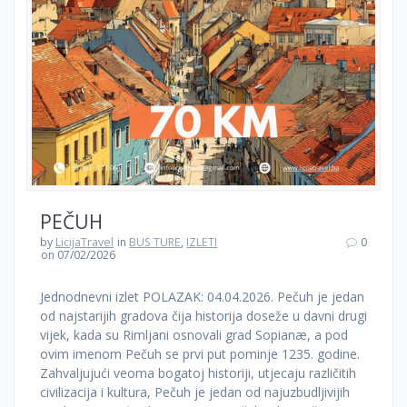
PEČUH
by
LicijaTravel
in
BUS TURE
,
IZLETI
0
on 07/02/2026
Jednodnevni izlet POLAZAK: 04.04.2026. Pečuh je jedan
od najstarijih gradova čija historija doseže u davni drugi
vijek, kada su Rimljani osnovali grad Sopianæ, a pod
ovim imenom Pečuh se prvi put pominje 1235. godine.
Zahvaljujući veoma bogatoj historiji, utjecaju različitih
civilizacija i kultura, Pečuh je jedan od najuzbudljivijih