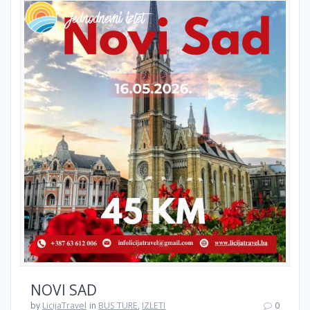
NOVI SAD
by
LicijaTravel
in
BUS TURE
,
IZLETI
0