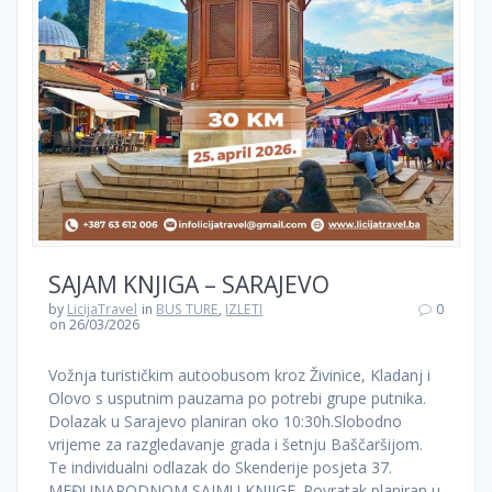
SAJAM KNJIGA – SARAJEVO
by
LicijaTravel
in
BUS TURE
,
IZLETI
0
on 26/03/2026
Vožnja turističkim autoobusom kroz Živinice, Kladanj i
Olovo s usputnim pauzama po potrebi grupe putnika.
Dolazak u Sarajevo planiran oko 10:30h.Slobodno
vrijeme za razgledavanje grada i šetnju Baščaršijom.
Te individualni odlazak do Skenderije posjeta 37.
MEĐUNARODNOM SAJMU KNJIGE. Povratak planiran u