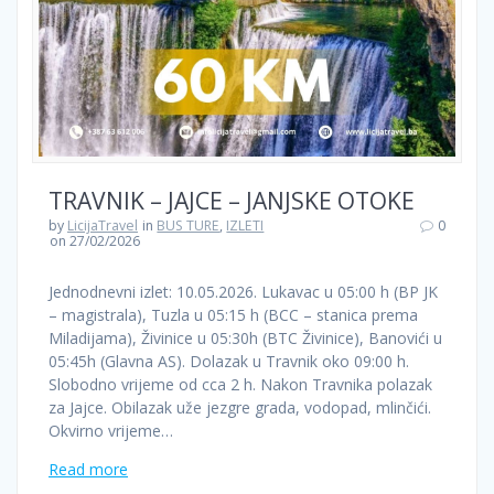
TRAVNIK – JAJCE – JANJSKE OTOKE
by
LicijaTravel
in
BUS TURE
,
IZLETI
0
on 27/02/2026
Jednodnevni izlet: 10.05.2026. Lukavac u 05:00 h (BP JK
– magistrala), Tuzla u 05:15 h (BCC – stanica prema
Miladijama), Živinice u 05:30h (BTC Živinice), Banovići u
05:45h (Glavna AS). Dolazak u Travnik oko 09:00 h.
Slobodno vrijeme od cca 2 h. Nakon Travnika polazak
za Jajce. Obilazak uže jezgre grada, vodopad, mlinčići.
Okvirno vrijeme…
Read more