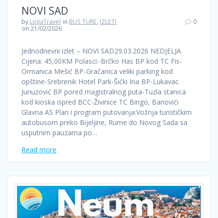
NOVI SAD
by
LicijaTravel
in
BUS TURE
,
IZLETI
0
on 21/02/2026
Jednodnevni izlet – NOVI SAD29.03.2026 NEDJELJA
Cijena: 45,00KM Polasci:-Brčko Has BP kod TC Fis-
Ormanica Mešić BP-Gračanica veliki parking kod
opštine-Srebrenik Hotel Park-Šićki Ina BP-Lukavac
Junuzović BP pored magistralnog puta-Tuzla stanica
kod kioska ispred BCC-Živinice TC Bingo, Banovići
Glavna AS Plan i program putovanja:Vožnja turističkim
autobusom preko Bijeljine, Rume do Novog Sada sa
usputnim pauzama po…
Read more