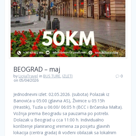
BEOGRAD – maj
by
LicijaTravel
in
BUS TURE
,
IZLETI
0
on 05/04/2026
Jednodnevni izlet: 02.05.2026. (subota) Polazak iz
Banovića u 05:00 (glavna AS), Živinice u 05:15h
(Hrastik), Tuzla u 06:00/ 06:05 h (BCC i Brčanska Malta).
Vožnja prema Beogradu sa pauzama po potrebi.
Dolazak u Beograd u cca 11:00 h. Individualno
korištenje planiranog vremena za posjetu glavnih
lokacija (centra grada) ili vođeni obilazak sa lokalnim