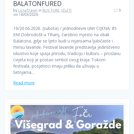
BALATONFURED
by
LicijaTravel
in
BUS TURE
,
IZLETI
0
on 18/03/2026
19/20.06.2026. (subota) / jednodnevni izlet CIJENA: 85
KM Dobrodošli u Tihanj, čarobno mjesto na obali
Balatona, gdje se ljeto budi u nijansama ljubičaste i
mirisu lavande. Festival lavande predstavlja jedinstveno
iskustvo koje spaja prirodu, tradiciju i kulturu – proslavu
cvijeta koji je postao simbol ovog kraja. Tokom
festivala, posjetioci imaju priliku da uživaju u
šetnjama…
Read more