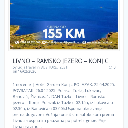
LIVNO – RAMSKO JEZERO – KONJIC
by
LicijaTravel
in
BUS TURE
,
IZLETI
0
on 16/02/2026
1 noćenje | Hotel Garden Konjic POLAZAK: 25.04.2025.
POVRATAK: 26.04.2025. Polasci: Tuzla, Lukavac,
Banovići, Živinice.. 1. DAN Tuzla – Livno – Ramsko
jezero – Konjic Polazak iz Tuzle u 02:15h, iz Lukavca u
02:30h, iz Banovića u 03:00h.Usputna ukrcavanja
prema dogovoru. Vožnja turističkim autobusom prema
Livnu sa usputnim pauzama po potrebi grupe. Prije
Livna pravimo…