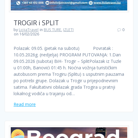
TROGIR i SPLIT
by
LicijaTravel
in
BUS TURE
,
IZLETI
0
on 16/02/2026
Polazak: 09.05. (petak na subotu) Povratak :
10.05.2026g. (nedjelja) PROGRAM PUTOVANJA: 1.Dan
09.05.2026 (subota) BiH- Trogir – SplitPolazak iz Tuzle
u 01:00h, Banovići 01:45 h. Noćna vožnja turističkim
autobusom prema Trogiru (Splitu) s usputnim pauzama
po potrebi grupe. Dolazak u Trogir u prijepodnevnim
satima. Fakultativni obilazak grada Trogira u pratnji
lokalnog vodiča u trajanju od…
Read more