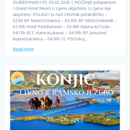
DUBROVNIK01.05.-02.05.2026 | NOĆENJE polupansion
/ Grand Hotel Neum U cijenu uključeno: U cijenu nije
uključeno: POLASCI (u noći četvrtak-petak)Brčko –
02:00 BP MešićOrmanica – 02:30h BP MešićSrebrenik –
02:45h Hotel ParkBanovići – 03:40h Glavna ASTuzla –
04:15h BCC stanicaLukavac – 04:30h BP Junuzović
kopexGračanica – 04:20h TC FISDoboj…
Read more