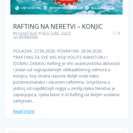
RAFTING NA NERETVI – KONJIC
by
LicijaTravel
in
BUS TURE
,
IZLETI
0
on 05/04/2026
POLAZAK: 27.06.2026. POVRATAK: 28.06.2026.
*RAFTING ZA SVE VAS KOJI VOLITE AVANTURU I
DOBRU ZABAVU Rafting je vrlo avanturistička aktivnost
i jedan od najpopularnijih oblikaaktivnog odmora u
Konjicu, koji otvara izazove divljih voda kako
početnicimatako i iskusnim rafterima. Smještena u
jednoj od najidiličnijih regija u zemlji,rijeka Neretva je
zapanjujuća, rijeka klase II-III.Rafting na divljim vodama
zahtjevan…
Read more