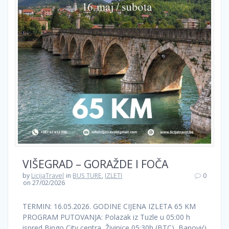
VIŠEGRAD – GORAŽDE I FOČA
by
LicijaTravel
in
BUS TURE
,
IZLETI
0
on 27/02/2026
TERMIN: 16.05.2026. GODINE CIJENA IZLETA 65 KM
PROGRAM PUTOVANJA: Polazak iz Tuzle u 05:00 h
ispred Bingo City centra, Živinice 05:30h (BTC), Banovići