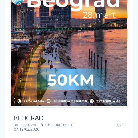
BEOGRAD
by
LicijaTravel
in
BUS TURE
,
IZLETI
0
on 12/02/2026