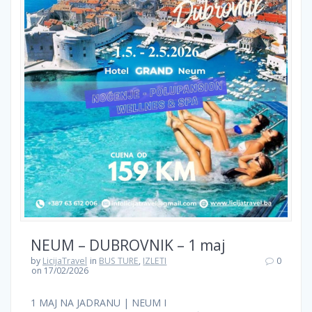
NEUM – DUBROVNIK – 1 maj
by
LicijaTravel
in
BUS TURE
,
IZLETI
0
on 17/02/2026
1 MAJ NA JADRANU | NEUM I