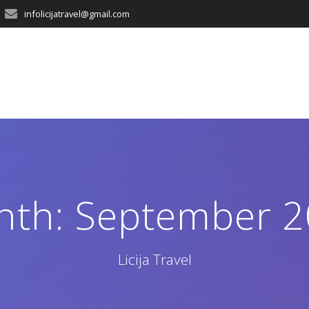
infolicijatravel@gmail.com
nth:
September 
Licija Travel