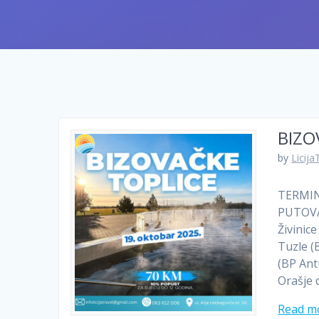
BIZO
by
Licija
TERMIN:
PUTOVAN
Živinic
Tuzle (
(BP Ant
Orašje 
Read m