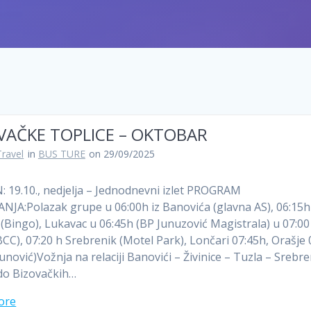
VAČKE TOPLICE – OKTOBAR
Travel
in
BUS TURE
on 29/09/2025
 19.10., nedjelja – Jednodnevni izlet PROGRAM
JA:Polazak grupe u 06:00h iz Banovića (glavna AS), 06:15h 
e (Bingo), Lukavac u 06:45h (BP Junuzović Magistrala) u 07:00 
BCC), 07:20 h Srebrenik (Motel Park), Lončari 07:45h, Orašje
unović)Vožnja na relaciji Banovići – Živinice – Tuzla – Srebre
do Bizovačkih…
ore