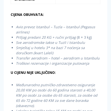
CIJENA OBUHVATA:
Avio prevoz Istanbul – Tuzla – Istanbul (Pegasus
airlines)
Prtljag predani 20 KG + ručni prtljag
(8 + 3 kg)
Sve aerodromske takse u Tuzli i Istanbulu
Smještaj u hotelu 3* na bazi 7 noćenja sa
doručkom (kvart Laleli)
Transfer aerodrom – hotel – aerodrom u Istanbulu
Troškovi rezervacije i organizacije putovanja
U CIJENU NIJE UKLJUČENO:
Međunarodno putničko-zdravstveno osiguranje
20,00 KM po osobi do 60 godina starosti a 40,00
KM po osobi za osobe do 65 starosti, za osobe od
65 do 72 godine 60 KM za sve dane boravka
(obavezno).
Lokalna turistička taksa 15 KM po osobi za sve