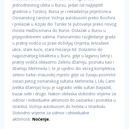
jednodnevnog izleta u Bursu, jedan od najljepših
gradova u Turskoj. Bursa je i nekadašnja prijestonica
Osmanskog carstva. Vožnja autobusom preko Bosfora
i prelazak u Azijski dio Turske te putovanje preko novog
mosta Hadžiosmana do Burse. Dolazak u Bursu u
prijepodnevnim satima. Panoramsko razgledanje grada
u pratnji vodiča uz pravi doživljaj Orijenta, krivudave
ulice, stare kuće, stara mezarja itd. Dolazimo do
najpoznatijeg lokaliteta u Bursi, gdje u laganoj šetnji i
pratnji vodiča obilazimo Zelenu džamiju, poznatu kao i
džamiju Mehmeda I, te je ujedno dio većeg kompleksa,
zeleno turbe–mauzolej mjesto gdje se čuvaju posmrtni
ostaci petog osmanskog sultana Mehmeda I, Ulu Cami
(velika džamija) koju je sagradio veliki sultan Bayazid,
bazar svile i drugo. Nakon obilaska slobodno vrijeme za
odmor i individualne aktivnosti do sastanka i povratka u
Istanbul. Vožnja autobusom do hotela u Istanbulu.
Slobodno vrijeme za odmor i idnividualne
aktivnosti.
Noćenje.