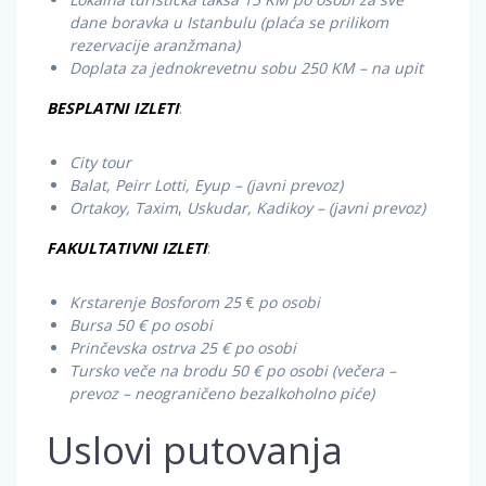
dane boravka u Istanbulu (plaća se prilikom
rezervacije aranžmana)
Doplata za jednokrevetnu sobu 250 KM – na upit
BESPLATNI IZLETI
:
City tour
Balat, Peirr Lotti, Eyup – (javni prevoz)
Ortakoy, Taxim
,
Uskudar, Kadikoy
– (javni prevoz)
FAKULTATIVNI IZLETI
:
Krstarenje Bosforom 25
€
po osobi
Bursa 50 € po osobi
Prinčevska ostrva 25 € po osobi
Tursko veče na brodu 50 € po osobi (večera –
prevoz – neograničeno bezalkoholno piće)
Uslovi putovanja