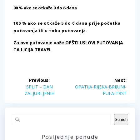
90 % ako se otkaže 9 do 6 dana
100 % ako se otkaže 5 do 0 dana prije početka
putovanja ili u toku putovanja.
Za ovo putovanje važe OPŠTI USLOVI PUTOVANJA
TA LICIJA TRAVEL
Post
Previous:
Next:
navigation
Previous
Next
SPLIT – DAN
OPATIJA-RIJEKA-BRIJUNI-
post:
post:
ZALJUBLJENIH
PULA-TRST
Search
Posljednje ponude