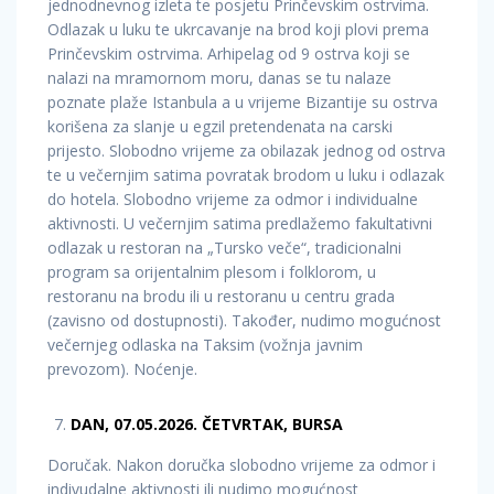
jednodnevnog izleta te posjetu Prinčevskim ostrvima.
Odlazak u luku te ukrcavanje na brod koji plovi prema
Prinčevskim ostrvima. Arhipelag od 9 ostrva koji se
nalazi na mramornom moru, danas se tu nalaze
poznate plaže Istanbula a u vrijeme Bizantije su ostrva
korišena za slanje u egzil pretendenata na carski
prijesto. Slobodno vrijeme za obilazak jednog od ostrva
te u večernjim satima povratak brodom u luku i odlazak
do hotela. Slobodno vrijeme za odmor i individualne
aktivnosti. U večernjim satima predlažemo fakultativni
odlazak u restoran na „Tursko veče“, tradicionalni
program sa orijentalnim plesom i folklorom, u
restoranu na brodu ili u restoranu u centru grada
(zavisno od dostupnosti). Također, nudimo mogućnost
večernjeg odlaska na Taksim (vožnja javnim
prevozom). Noćenje.
DAN, 07.05.2026. ČETVRTAK, BURSA
Doručak. Nakon doručka slobodno vrijeme za odmor i
indivudalne aktivnosti ili nudimo mogućnost