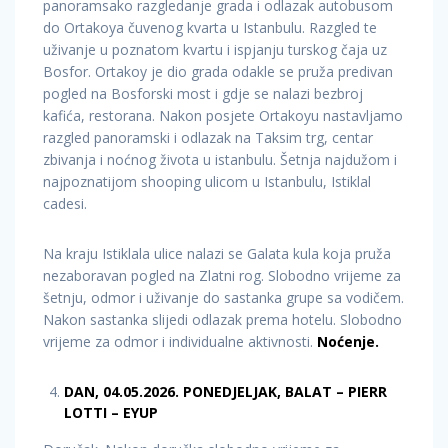
panoramsako razgledanje grada i odlazak autobusom
do Ortakoya čuvenog kvarta u Istanbulu. Razgled te
uživanje u poznatom kvartu i ispjanju turskog čaja uz
Bosfor. Ortakoy je dio grada odakle se pruža predivan
pogled na Bosforski most i gdje se nalazi bezbroj
kafića, restorana. Nakon posjete Ortakoyu nastavljamo
razgled panoramski i odlazak na Taksim trg, centar
zbivanja i noćnog života u istanbulu. Šetnja najdužom i
najpoznatijom shooping ulicom u Istanbulu, Istiklal
cadesi.
Na kraju Istiklala ulice nalazi se Galata kula koja pruža
nezaboravan pogled na Zlatni rog. Slobodno vrijeme za
šetnju, odmor i uživanje do sastanka grupe sa vodičem.
Nakon sastanka slijedi odlazak prema hotelu. Slobodno
vrijeme za odmor i individualne aktivnosti.
Noćenje.
DAN, 04.05.2026. PONEDJELJAK, BALAT – PIERR
LOTTI – EYUP