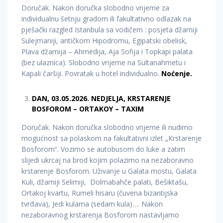
Doručak. Nakon doručka slobodno vrijeme za
individualnu šetnju gradom ili fakultativno odlazak na
pješački razgled Istanbula sa vodičem : posjeta džamiji
Sulejmaniji, antičkom Hipodromu, Egipatski obelisk,
Plava džamija – Ahmedija, Aja Sofija i Topkapi palata
(bez ulaznica). Slobodno vrijeme na Sultanahmetu i
Kapali čaršiji. Povratak u hotel individualno.
Noćenje.
DAN, 03.05.2026. NEDJELJA, KRSTARENJE
BOSFOROM – ORTAKOY – TAXIM
Doručak. Nakon doručka slobodno vrijeme ili nudimo
mogućnost sa polaskom na fakultativni izlet „Krstarenje
Bosforom“. Vozimo se autobusom do luke a zatim
slijedi ukrcaj na brod kojim polazimo na nezaboravno
krstarenje Bosforom. Uživanje u Galata mostu, Galata
Kuli, džamiji Selimiji, Dolmabahče palati, Bešiktašu,
Ortakoj kvartu, Rumeli hisaru (čuvena bizantijska
tvrđava), Jedi kulama (sedam kula)…. Nakon
nezaboravnog krstarenja Bosforom nastavljamo