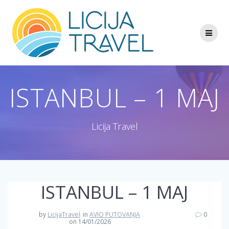
Skip
to
content
ISTANBUL – 1 MAJ
Licija Travel
ISTANBUL – 1 MAJ
by
LicijaTravel
in
AVIO PUTOVANJA
0
on 14/01/2026