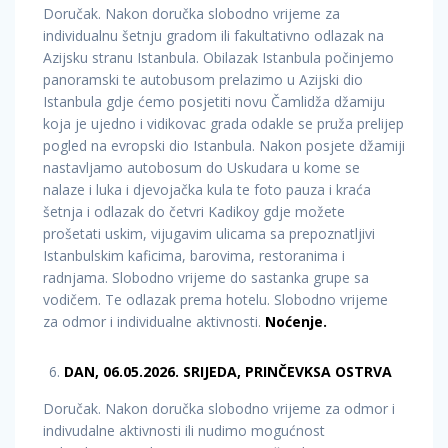
Doručak. Nakon doručka slobodno vrijeme za
individualnu šetnju gradom ili fakultativno odlazak na
Azijsku stranu Istanbula. Obilazak Istanbula počinjemo
panoramski te autobusom prelazimo u Azijski dio
Istanbula gdje ćemo posjetiti novu Čamlidža džamiju
koja je ujedno i vidikovac grada odakle se pruža prelijep
pogled na evropski dio Istanbula. Nakon posjete džamiji
nastavljamo autobosum do Uskudara u kome se
nalaze i luka i djevojačka kula te foto pauza i kraća
šetnja i odlazak do četvri Kadikoy gdje možete
prošetati uskim, vijugavim ulicama sa prepoznatljivi
Istanbulskim kaficima, barovima, restoranima i
radnjama. Slobodno vrijeme do sastanka grupe sa
vodičem. Te odlazak prema hotelu. Slobodno vrijeme
za odmor i individualne aktivnosti.
Noćenje.
DAN, 06.05.2026. SRIJEDA, PRINČEVKSA OSTRVA
Doručak. Nakon doručka slobodno vrijeme za odmor i
indivudalne aktivnosti ili nudimo mogućnost