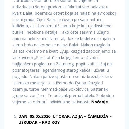
Doručak. Nakon doručka slobodno vrijeme za
individualnu šetnju gradom ili fakultativno odlazak u
kvart Balat, boemsku četvrt koja se nalazi na evropskoj
strani grada. Cijeli Balat je čuven po šarmantnim
kafićima, ali i šarenim uličicama koje kriju jedinstvene
butike i neobične detalje. Tako ćete sasvim slučajno
naići na neki zanimljiv mural, dok se budete uspinjali na
samo brdo na kome se nalazi Balat. Nakon razgleda
Balata krećemo na kvart Eyup. Razgled započinjemo sa
vidikovcem „Pier Lotti“ sa kojeg ćemo uživati u
najljepšem pogledu na Zlatni rog, popiti kafu ili čaj na
poznatoj terasi legendarnog starog kafića i uživati u
pogledu. Nakon pauze spuštamo se niz brežuljak kroz
Islamsko mezarje, te stižemo do Eyupa. Razgled
džamije, turbe Mehmed-paše Sokolovića. Sastanak
grupe sa vodičem. Te odlazak prema hotelu. Slobodno
vrijeme za odmor i individualne aktivnosti.
Noćenje.
DAN, 05.05.2026. UTORAK, AZIJA – ČAMLIDŽA –
USKUDAR – KADIKOY