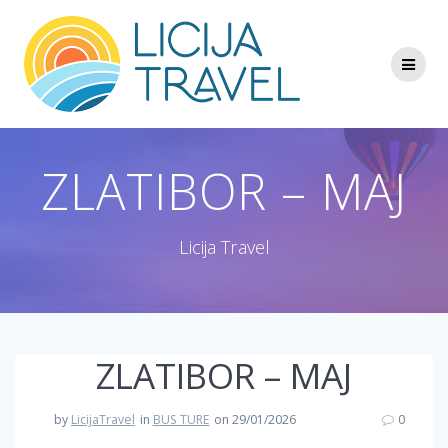
Skip
to
content
ZLATIBOR – MAJ
Licija Travel
ZLATIBOR – MAJ
by
LicijaTravel
in
BUS TURE
on 29/01/2026
0