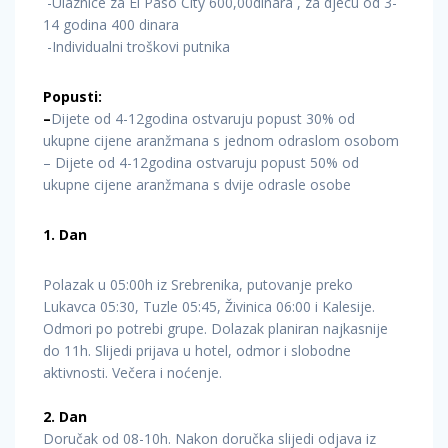
-Ulaznice za El Paso City 600,00dinara , za djecu od 3-
14 godina 400 dinara
-Individualni troškovi putnika
Popusti:
–
Dijete od 4-12godina ostvaruju popust 30% od
ukupne cijene aranžmana s jednom odraslom osobom
– Dijete od 4-12godina ostvaruju popust 50% od
ukupne cijene aranžmana s dvije odrasle osobe
1. Dan
Polazak u 05:00h iz Srebrenika, putovanje preko
Lukavca 05:30, Tuzle 05:45, Živinica 06:00 i Kalesije.
Odmori po potrebi grupe. Dolazak planiran najkasnije
do 11h. Slijedi prijava u hotel, odmor i slobodne
aktivnosti. Večera i noćenje.
2. Dan
Doručak od 08-10h. Nakon doručka slijedi odjava iz