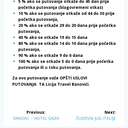
5 % ako se putovanje otkaže do 45 dan prije
početka putovanja (blagovremeni otkaz)
10 % ako se putovanje otkaže od 44 do 30 prije
početka putovanja,
20 % ako se otkaže 29 do 20 dana prije početka
putovanja,
40 % ako se otkaže 19 do 15 dana
80 % ako se otkaže 14 do 10 dana prije početka
putovanja,
90 % ako se otkaže 9 do 6 dana
100 % ako se otkaže 5 do 0 dana prije početka
putovanja ili u toku putovanja.
Za ovo putovanje važe OPŠTI USLOVI
PUTOVANJA TA Licija Travel
Banovići.
Post
Previous:
Next:
navigation
Previous
Next
GRADAC – HOTEL OAZA
ČUDESNI JUG ITALIJE
post:
post: