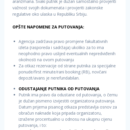
aranžmana. Svaki putnik je dužan samostalno provjeriti
važnost svojih dokumenata i provjeriti zakonske
regulative oko ulaska u Republiku Srbiju.
OPŠTE NAPOMENE ZA PUTOVANJA:
Agencija zadržava pravo promjene fakultativnih
izleta (rasporeda i sadržaja) ukoliko za to ima
neophodno pravo uslijed eventualnih nepredviđenih
okolnosti na ovom putovanju
Za otkaz rezervacije od strane putnika za specijalne
ponude/first minute/rani booking (RB), novčani
depozit/avans je nerefundabilan.
ODUSTAJANJE PUTNIKA OD PUTOVANJA
Putnik ima pravo da odustane od putovanja, o čemu
je dužan pismeno izvijestiti organizatora putovanja.
Datum prijema pisanog otkaza predstavlja osnov za
obračun naknade koja pripada organizatoru,
izražene procentualno u odnosu na ukupnu cijenu
putovanja, i to: