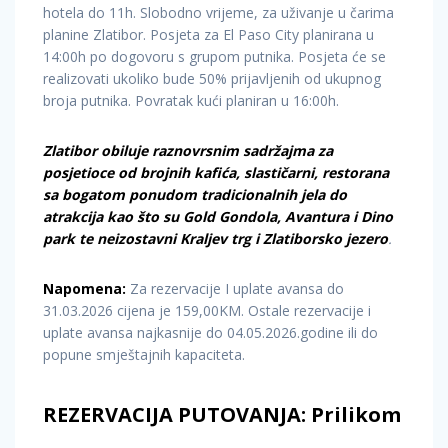
hotela do 11h. Slobodno vrijeme, za uživanje u čarima
planine Zlatibor. Posjeta za El Paso City planirana u
14:00h po dogovoru s grupom putnika. Posjeta će se
realizovati ukoliko bude 50% prijavljenih od ukupnog
broja putnika. Povratak kući planiran u 16:00h.
Zlatibor obiluje raznovrsnim sadržajma za
posjetioce od brojnih kafića, slastičarni, restorana
sa bogatom ponudom tradicionalnih jela do
atrakcija kao što su Gold Gondola, Avantura i Dino
park te neizostavni Kraljev trg i Zlatiborsko jezero
.
Napomena:
Za rezervacije I uplate avansa do
31.03.2026 cijena je 159,00KM. Ostale rezervacije i
uplate avansa najkasnije do 04.05.2026.godine ili do
popune smještajnih kapaciteta.
REZERVACIJA PUTOVANJA: Prilikom