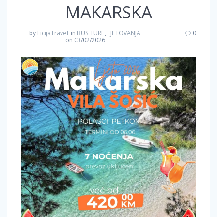
MAKARSKA
by
LicijaTravel
in
BUS TURE
,
LJETOVANJA
0
on 03/02/2026