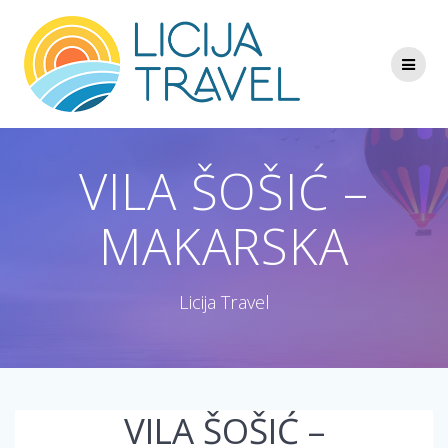
Skip
to
content
VILA ŠOŠIĆ –
MAKARSKA
Licija Travel
VILA ŠOŠIĆ –