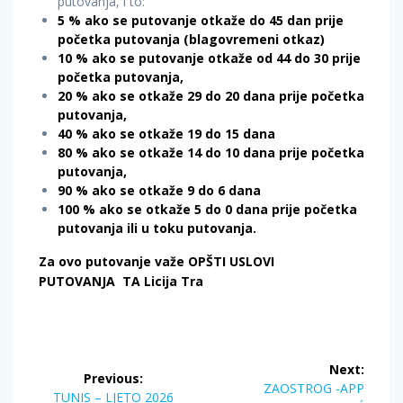
putovanja, i to:
5 % ako se putovanje otkaže do 45 dan prije
početka putovanja (blagovremeni otkaz)
10 % ako se putovanje otkaže od 44 do 30 prije
početka putovanja,
20 % ako se otkaže 29 do 20 dana prije početka
putovanja,
40 % ako se otkaže 19 do 15 dana
80 % ako se otkaže 14 do 10 dana prije početka
putovanja,
90 % ako se otkaže 9 do 6 dana
100 % ako se otkaže 5 do 0 dana prije početka
putovanja ili u toku putovanja.
Za ovo putovanje važe OPŠTI USLOVI
PUTOVANJA TA Licija Tra
Post
Next:
Previous:
navigation
Next
ZAOSTROG -APP
Previous
TUNIS – LJETO 2026