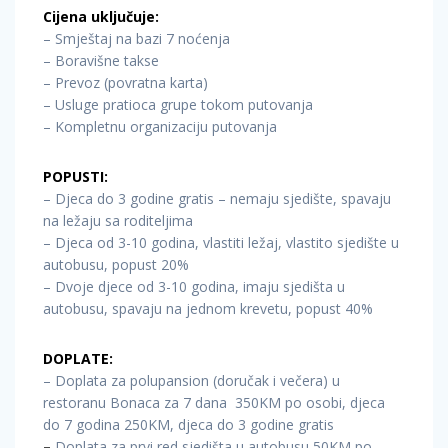
Cijena uključuje:
– Smještaj na bazi 7 noćenja
– Boravišne takse
– Prevoz (povratna karta)
– Usluge pratioca grupe tokom putovanja
– Kompletnu organizaciju putovanja
POPUSTI:
– Djeca do 3 godine gratis – nemaju sjedište, spavaju
na ležaju sa roditeljima
– Djeca od 3-10 godina, vlastiti ležaj, vlastito sjedište u
autobusu, popust 20%
– Dvoje djece od 3-10 godina, imaju sjedišta u
autobusu, spavaju na jednom krevetu, popust 40%
DOPLATE:
– Doplata za polupansion (doručak i večera) u
restoranu Bonaca za 7 dana 350KM po osobi, djeca
do 7 godina 250KM, djeca do 3 godine gratis
–
Doplata za prvi red sjedišta u autobusu 50KM po