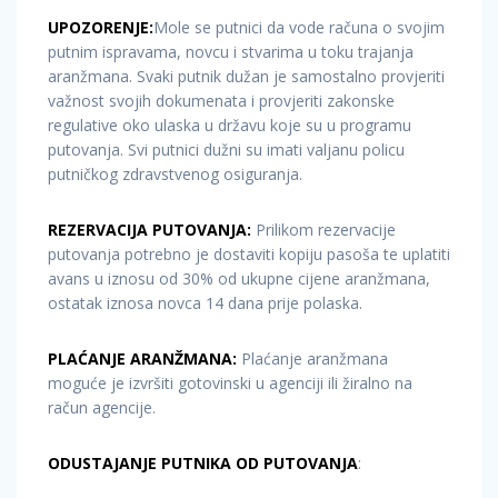
UPOZORENJE:
Mole se putnici da vode računa o svojim
putnim ispravama, novcu i stvarima u toku trajanja
aranžmana. Svaki putnik dužan je samostalno provjeriti
važnost svojih dokumenata i provjeriti zakonske
regulative oko ulaska u državu koje su u programu
putovanja. Svi putnici dužni su imati valjanu policu
putničkog zdravstvenog osiguranja.
REZERVACIJA PUTOVANJA:
Prilikom rezervacije
putovanja potrebno je dostaviti kopiju pasoša te uplatiti
avans u iznosu od 30% od ukupne cijene aranžmana,
ostatak iznosa novca 14 dana prije polaska.
PLAĆANJE ARANŽMANA:
Plaćanje aranžmana
moguće je izvršiti gotovinski u agenciji ili žiralno na
račun agencije.
ODUSTAJANJE PUTNIKA OD PUTOVANJA
: