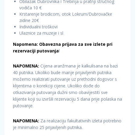
Obilazak Dubrovnika i Trebinja u pratnji stručnog
vodiča 10 €
Krstarenje brodicom, otok Lokrum/Dubrovačke
zidine 20€
Individualni troškovi
Ulaznice za muzeje i sl
Napomena: Obavezna prijava za sve izlete pri
rezervaciji putovanja
!
NAPOMENA:
Cijena aranžmana je kalkulisana na bazi
40 putnika. Ukoliko bude manje prijavljenih putnika
možemo realizirati putovanje uz prethodni dogovor s
klijentima o korekciji cijene. Ukoliko dođe do
otkazivanja putovanja dužni smo obavijestiti sve
klijente koji su izvršili rezervaciju 5 dana prije polaska na
putovanje.
NAPOMENA:
Za realizaciju fakultativnih izleta potrebno
je minimalno 25 prijavljenih putnika.