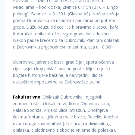
Polazak iz Tuzle u 01:00h (BCC, stanica prema
Miladijama – kod kioska) Živinice 01:15h (BTC – Bingo
parking), Banovići u 01:30 h (Glavna AS). Noćna vožnja
prema Dubrovniku sa usputnim pauzama po potrebi
grupe. Dužu pauzu od cca 1,5 h pravimo u Stocu, kafa
ili doručak, obilazak uže jezgre grada individualno.
Nakon pauze krećemo za Dubrovnik. Planirani dolazak
u Dubrovnik u prijepodnevnim satima, cca u 10:30h.
Dubrovnik, jadranski biser, grad čija ljepota očarava
cijeli svijet i koji privlači brojne goste. Mjesto je to
bogate historijske baštine, a najvrjedniji dio te
ostavštine impozantne su Dubrovačke zidine.
Fakultativno
: Obilazak Dubrovnika i njegovih
znamenitosti sa lokalnim vodičem (Orlandov stup,
Palača Sponza, Prijeko ulica, Stradun, Onofrijeva
česma-fontana, Ljekarna male braće, Revelin, Knežev
dvor i druge znamenitosti). U slučaju individualnog
obilaska, cjelodnevno slobodno vrijeme do polaska u