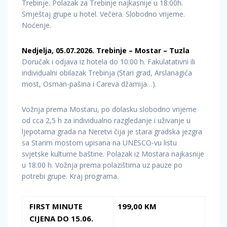
Trebinje. Polazak za Trebinje najkasnije u 18:00h.
Smještaj grupe u hotel. Večera. Slobodno vrijeme.
Noćenje.
Nedjelja, 05.07.2026. Trebinje – Mostar – Tuzla
Doručak i odjava iz hotela do 10:00 h. Fakulatativni ili
individualni obilazak Trebinja (Stari grad, Arslanagića
most, Osman-pašina i Careva džamija…).
Vožnja prema Mostaru, po dolasku slobodno vrijeme
od cca 2,5 h za individualno razgledanje i uživanje u
ljepotama grada na Neretvi čija je stara gradska jezgra
sa Starim mostom upisana na UNESCO-vu listu
svjetske kulturne baštine. Polazak iz Mostara najkasnije
u 18:00 h. Vožnja prema polazištima uz pauze po
potrebi grupe. Kraj programa.
FIRST MINUTE
199,00 KM
CIJENA DO 15.06.