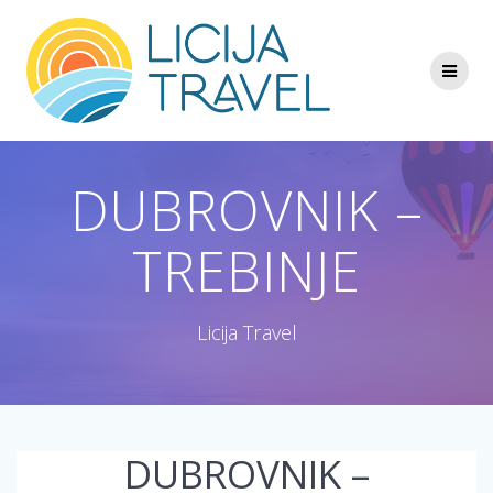
Skip
to
content
DUBROVNIK –
TREBINJE
Licija Travel
DUBROVNIK –