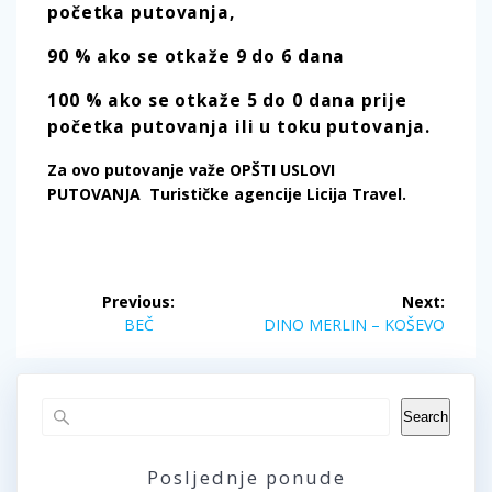
početka putovanja,
90 % ako se otkaže 9 do 6 dana
100 % ako se otkaže 5 do 0 dana prije
početka putovanja ili u toku putovanja.
Za ovo putovanje važe OPŠTI USLOVI
PUTOVANJA Turističke agencije
Licija Travel.
Post
Previous:
Next:
navigation
Previous
Next
BEČ
DINO MERLIN – KOŠEVO
post:
post:
Search
Posljednje ponude