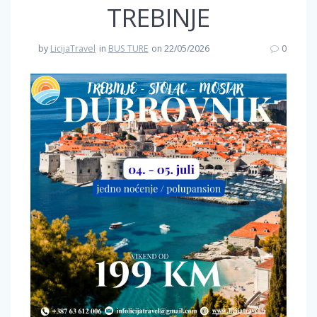
TREBINJE
by
LicijaTravel
in
BUS TURE
on 22/05/2026
0