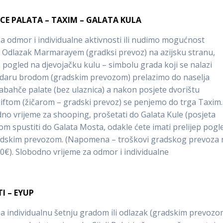
CE PALATA – TAXIM – GALATA KULA
 odmor i individualne aktivnosti ili nudimo mogućnost
a. Odlazak Marmarayem (gradksi prevoz) na azijsku stranu,
 pogled na djevojačku kulu – simbolu grada koji se nalazi
daru brodom (gradskim prevozom) prelazimo do naselja
bahče palate (bez ulaznica) a nakon posjete dvorištu
iftom (žičarom – gradski prevoz) se penjemo do trga Taxim.
odno vrijeme za shooping, prošetati do Galata Kule (posjeta
jom spustiti do Galata Mosta, odakle ćete imati prelijep pogl
radskim prevozom. (Napomena – troškovi gradskog prevoza 
 10€). Slobodno vrijeme za odmor i individualne
I – EYUP
 individualnu šetnju gradom ili odlazak (gradskim prevozo