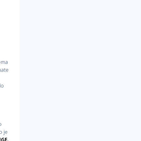
rema
nate
do
o
o je
UGE.