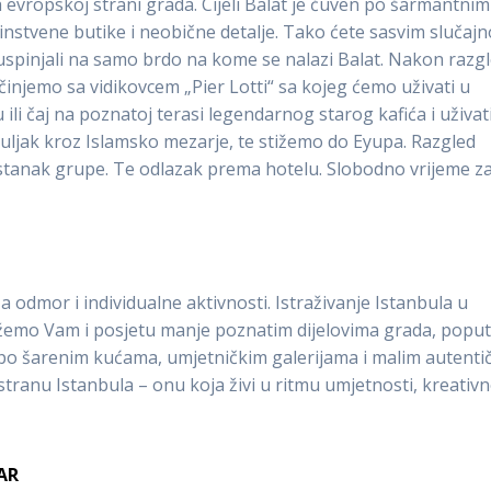
a evropskoj strani grada. Cijeli Balat je čuven po šarmantnim
edinstvene butike i neobične detalje. Tako ćete sasvim slučajn
 uspinjali na samo brdo na kome se nalazi Balat. Nakon razg
injemo sa vidikovcem „Pier Lotti“ sa kojeg ćemo uživati u
ili čaj na poznatoj terasi legendarnog starog kafića i uživat
ljak kroz Islamsko mezarje, te stižemo do Eyupa. Razgled
tanak grupe. Te odlazak prema hotelu. Slobodno vrijeme z
odmor i individualne aktivnosti. Istraživanje Istanbula u
dlažemo Vam i posjetu manje poznatim dijelovima grada, popu
h po šarenim kućama, umjetničkim galerijama i malim autenti
stranu Istanbula – onu koja živi u ritmu umjetnosti, kreativn
AR