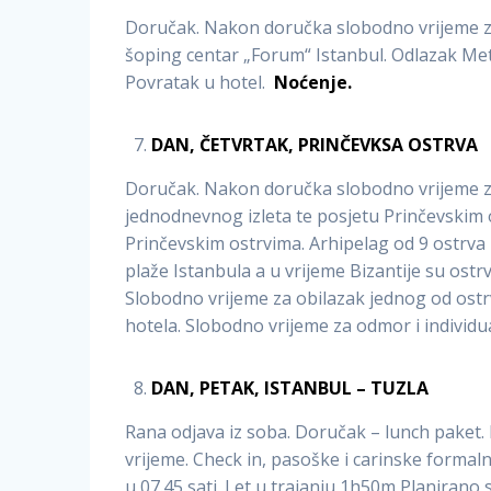
Doručak. Nakon doručka slobodno vrijeme za 
šoping centar „Forum“ Istanbul. Odlazak Me
Povratak u hotel.
Noćenje.
DAN, ČETVRTAK, PRINČEVKSA OSTRVA
Doručak. Nakon doručka slobodno vrijeme za
jednodnevnog izleta te posjetu Prinčevskim 
Prinčevskim ostrvima. Arhipelag od 9 ostrv
plaže Istanbula a u vrijeme Bizantije su ostr
Slobodno vrijeme za obilazak jednog od ostr
hotela. Slobodno vrijeme za odmor i individu
DAN, PETAK, ISTANBUL – TUZLA
Rana odjava iz soba. Doručak – lunch paket
vrijeme. Check in, pasoške i carinske formalno
u 07.45 sati. Let u trajanju 1h50m Planirano