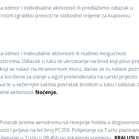
odmor i individualne aktivnosti ili predlažemo odlazak u
troom (gradksi prevoz) te slobodno vrijeme za kupovinu.
 odmor i indivudalne aktivnosti ili nudimo mogućnost
ostrvima. Odlazak u luku te ukrcavanje na brod koji plovi p
a koji se nalazi na mramornom moru, danas se tu nalaze poz
va korišena za slanje u egzil pretendenata na carski prijesto.
va te u večernjim satima povratak brodom u luku i odlazak 
alne aktivnosti.
Noćenje.
. Polazak prema aerodromu sa recepcije hotela u dogovoren
sti i prijava na let broj PC250. Polijetanje za Tuzlu planiran
 slijetanje u Tuzlu u 08.45h po lokalnom vremenu.
KRAJ USL