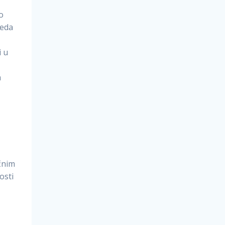
o
leda
i u
a
t
čnim
osti