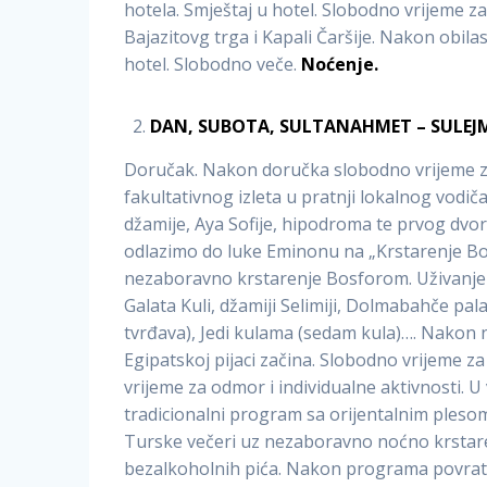
hotela. Smještaj u hotel. Slobodno vrijeme 
Bajazitovg trga i Kapali Čaršije. Nakon obila
hotel. Slobodno veče.
Noćenje.
DAN, SUBOTA, SULTANAHMET – SULEJM
Doručak. Nakon doručka slobodno vrijeme za
fakultativnog izleta u pratnji lokalnog vodi
džamije, Aya Sofije, hipodroma te prvog dvor
odlazimo do luke Eminonu na „Krstarenje Bos
nezaboravno krstarenje Bosforom. Uživanje 
Galata Kuli, džamiji Selimiji, Dolmabahče pal
tvrđava), Jedi kulama (sedam kula)…. Nako
Egipatskoj pijaci začina. Slobodno vrijeme 
vrijeme za odmor i individualne aktivnosti. 
tradicionalni program sa orijentalnim pleso
Turske večeri uz nezaboravno noćno krstar
bezalkoholnih pića. Nakon programa povrata