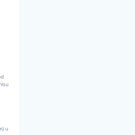
ed
nisu
m) u