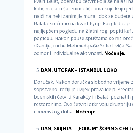
kvart Balat, boemsku četvrt koja se nalazi n
kafićima, ali i šarenim uličicama koje kriju j
naići na neki zanimljiv mural, dok se budete
Balata krećemo na kvart Eyup. Razgled započ
najljepšem pogledu na Zlatni rog, popiti kafu 
pogledu. Nakon pauze spuštamo se niz brežu
džamije, turbe Mehmed-paše Sokolovića. Sas
odmor i individualne aktivnosti.
Noćenje.
DAN, UTORAK – ISTANBUL LOKO
Doručak. Nakon doručka slobodno vrijeme za 
sopstvenoj režiji je uvijek prava ideja. Pre
boemskih četvrti Karaköy ili Balat, poznati
restoranima. Ove četvrti otkrivaju drugačiju 
i boemskog duha.
Noćenje.
DAN, SRIJEDA – „FORUM“ ŠOPING CENT