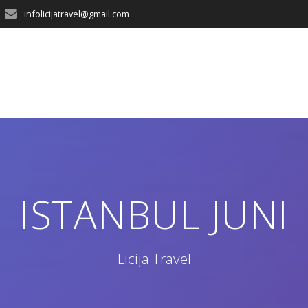
infolicijatravel@gmail.com
ISTANBUL JUNI
Licija Travel