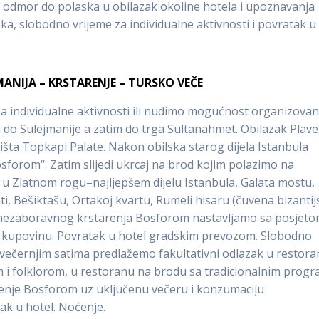
za odmor do polaska u obilazak okoline hotela i upoznavanja
ska, slobodno vrijeme za individualne aktivnosti i povratak u
ANIJA – KRSTARENJE – TURSKO VEČE
 individualne aktivnosti ili nudimo mogućnost organizova
ča do Sulejmanije a zatim do trga Sultanahmet. Obilazak Plave
išta Topkapi Palate. Nakon obilska starog dijela Istanbula
forom“. Zatim slijedi ukrcaj na brod kojim polazimo na
u Zlatnom rogu–najljepšem dijelu Istanbula, Galata mostu,
ati, Bešiktašu, Ortakoj kvartu, Rumeli hisaru (čuvena bizanti
n nezaboravnog krstarenja Bosforom nastavljamo sa posjet
za kupovinu. Povratak u hotel gradskim prevozom. Slobodno
U večernjim satima predlažemo fakultativni odlazak u restora
m i folklorom, u restoranu na brodu sa tradicionalnim prog
enje Bosforom uz uključenu večeru i konzumaciju
k u hotel. Noćenje.