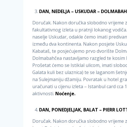
DAN, NEDELJA – USKUDAR – DOLMABAH
Doručak. Nakon doručka slobodno vrijeme za
fakultativnog izleta u pratnji lokanog vodič
naselje Uskudar, odakle ćemo imati predivan
između dva kontinenta. Nakon posjete Usku
Kabataš, te posjećujemo prvo dvorište Dolma
Dolmabahčea nastavljamo razgled te kosim l
Prošetat ćemo se Istiklal ulicom, imati slob
Galata kuli bez ulaznica) te se laganom šetn
na Sulejmaniju džamiju. Povratak u hotel g
uračunati u cijenu izleta – Istanbul card cca
aktivnosti.
Noćenje.
DAN, PONEDJELJAK, BALAT – PIERR LOTT
Doručak. Nakon doručka slobodno vrijeme za