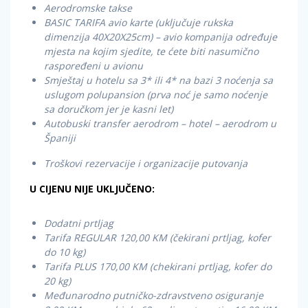
Aerodromske takse
BASIC TARIFA avio karte (uključuje rukska
dimenzija 40X20X25cm) – avio kompanija određuje
mjesta na kojim sjedite, te ćete biti nasumično
raspoređeni u avionu
Smještaj u hotelu sa 3* ili 4* na bazi 3 noćenja sa
uslugom polupansion (prva noć je samo noćenje
sa doručkom jer je kasni let)
Autobuski transfer aerodrom – hotel – aerodrom u
Španiji
Troškovi rezervacije i organizacije putovanja
U CIJENU NIJE UKLJUČENO:
Dodatni prtljag
Tarifa REGULAR 120,00 KM (čekirani prtljag, kofer
do 10 kg)
Tarifa PLUS 170,00 KM (chekirani prtljag, kofer do
20 kg)
Međunarodno putničko-zdravstveno osiguranje