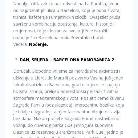
Nadalje, obilazak će nas odvesti na La Rambla, jednu
od najpoznatijih ulica u Barseloni, koja je puna života,
tržnica, kafeterija i umjetničkih izložbi. Ovaj izlet pruža
savršenu kombinaciju opuštanja, kulture, historije i
umjetnosti, te je idealan za sve koji žele istražiti
najbolje što Barselona nudi. Povratak u hotel.
Večera.
Noćenje.
DAN, SRIJEDA – BARCELONA PANORAMICA 2
Doručak. Slobodno vrijeme za individualne aktivnosti i
uživanje u Lloret de Maru ili pozivamo Vas na još jedan
fakultativni izlet u Barselonu, grad u kojem se spajaju
bogata istorija, prelijep arhitektonski pejzaž i živahna
atmosfera mediteranskog života. Posjetit ćemo čuvenu
Sagrada Familu (bez ulaznica), impozantnu baziliku koja
je i dalje u izgradnji, a njen fascinantan dizajn ostavlja
bez daha. Nakon posjete Sagrada Famili nastavljamo
vožnju do čuvenog parka Guelj (moguća kupovina
ulaznice uz rezervaciju aranžmana). Park Guelj jedno je