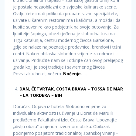
u tradicionalnom tapasu – španskoj gastronomiji koja
je postala nezaobilazni dio svjetske kulinarske scene.
Ovdje ćete imati priliku da probate razne specijalitete,
uživate u šarenim restoranima i kafićima, a možda i da
kupite suvenire kao podsjetnik na svoje putovanje. Za
ljubitelje šopinga, obezbijeđena je slobodna tura na
Trgu Katalunja, centru modernog života Barselone,
gdje se nalaze najpoznatije prodavnice, brendovi i tržni
centri. Nakon obilaska slobodno vrijeme za odmor i
uživanje. Pridružite nam se i otkrijte čari ovog prelijepog
grada koji je spoj tradicije i savremenog života!
Povratak u hotel, večera.
Noćenje.
DAN, ČETVRTAK, COSTA BRAVA – TOSSA DE MAR
– LA TORDERA – BIH
Doručak. Odjava iz hotela. Slobodno vrijeme za
individualne aktivnosti i uživanje u Lloret de Maru ili
predlažemo Fakultativni izlet Costa Brava. Upoznajte
„divlju obalu“ u njenom izvornom obliku. Obilazak
počinjemo posjetom tradicionalnoj španskoj vinariji –