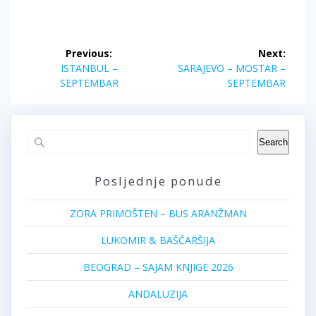
Post
Previous:
Next:
navigation
Previous
Next
ISTANBUL –
SARAJEVO – MOSTAR –
post:
post:
SEPTEMBAR
SEPTEMBAR
Search
Posljednje ponude
ZORA PRIMOŠTEN – BUS ARANŽMAN
LUKOMIR & BAŠČARŠIJA
BEOGRAD – SAJAM KNJIGE 2026
ANDALUZIJA