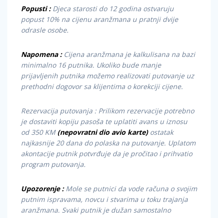
Popusti :
Djeca starosti do 12 godina ostvaruju
popust 10% na cijenu aranžmana u pratnji dvije
odrasle osobe.
Napomena :
Cijena aranžmana je kalkulisana na bazi
minimalno 16 putnika. Ukoliko bude manje
prijavljenih putnika možemo realizovati putovanje uz
prethodni dogovor sa klijentima o korekciji cijene.
Rezervacija putovanja : Prilikom rezervacije potrebno
je dostaviti kopiju pasoša te uplatiti avans u iznosu
od 350 KM
(nepovratni dio avio karte)
ostatak
najkasnije 20 dana do polaska na putovanje. Uplatom
akontacije putnik potvrđuje da je pročitao i prihvatio
program putovanja.
Upozorenje :
Mole se putnici da vode računa o svojim
putnim ispravama, novcu i stvarima u toku trajanja
aranžmana. Svaki putnik je dužan samostalno