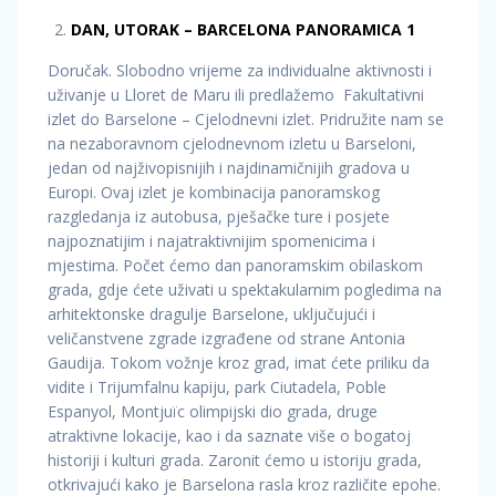
DAN, UTORAK – BARCELONA PANORAMICA 1
Doručak. Slobodno vrijeme za individualne aktivnosti i
uživanje u Lloret de Maru ili predlažemo Fakultativni
izlet do Barselone – Cjelodnevni izlet. Pridružite nam se
na nezaboravnom cjelodnevnom izletu u Barseloni,
jedan od najživopisnijih i najdinamičnijih gradova u
Europi. Ovaj izlet je kombinacija panoramskog
razgledanja iz autobusa, pješačke ture i posjete
najpoznatijim i najatraktivnijim spomenicima i
mjestima. Počet ćemo dan panoramskim obilaskom
grada, gdje ćete uživati u spektakularnim pogledima na
arhitektonske dragulje Barselone, uključujući i
veličanstvene zgrade izgrađene od strane Antonia
Gaudija. Tokom vožnje kroz grad, imat ćete priliku da
vidite i Trijumfalnu kapiju, park Ciutadela, Poble
Espanyol, Montjuïc olimpijski dio grada, druge
atraktivne lokacije, kao i da saznate više o bogatoj
historiji i kulturi grada. Zaronit ćemo u istoriju grada,
otkrivajući kako je Barselona rasla kroz različite epohe.