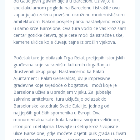
od Gaudijevih glavnih dijela u Barceloni. Uživajte u
spektakularnom pogledu na Barcelonu i istražite ovu
zapanjujuću zelenu površinu okruženu modernističkom
arhitekturom. Nakon posjete parku nastavljamo vožnju
u samo srce Barcelone. Ova tura voditi će vas kroz sam
centar gotičke četvrti, gdje ćete moći da istražite uske,
kamene uličice koje čuvaju tajne iz prošlih vjekova.
Početak ture je obilazak Trga Reial, prelijepih istorijskih
građevina koje su središte kulturnih događanja i
društvenih okupljanja. Nastavićemo ka Palati
Ajuntament i Palati Generalitat, dvije impresivne
građevine koje svjedoče o bogatstvu i moći koje je
Barselona uživala u srednjem vijeku. Za ljubitelje
sakralne arhitekture, tura uključuje odlazak do
Barselonske katedrale Svete Eulalije, jednog od
najljepših gotičkih spomenika u Evropi. Ova
monumentalna katedrala fascinira svojom veličinom,
istorijom i detaljima. Uživajte u šetnji kroz živopisne
ulice Barselone, gdje možete osjetiti puls grada i uživati