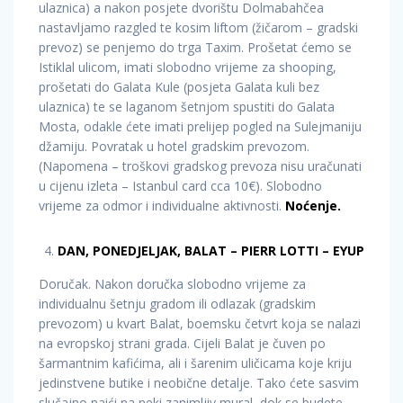
ulaznica) a nakon posjete dvorištu Dolmabahčea
nastavljamo razgled te kosim liftom (žičarom – gradski
prevoz) se penjemo do trga Taxim. Prošetat ćemo se
Istiklal ulicom, imati slobodno vrijeme za shooping,
prošetati do Galata Kule (posjeta Galata kuli bez
ulaznica) te se laganom šetnjom spustiti do Galata
Mosta, odakle ćete imati prelijep pogled na Sulejmaniju
džamiju. Povratak u hotel gradskim prevozom.
(Napomena – troškovi gradskog prevoza nisu uračunati
u cijenu izleta – Istanbul card cca 10€). Slobodno
vrijeme za odmor i individualne aktivnosti.
Noćenje.
DAN, PONEDJELJAK, BALAT – PIERR LOTTI – EYUP
Doručak. Nakon doručka slobodno vrijeme za
individualnu šetnju gradom ili odlazak (gradskim
prevozom) u kvart Balat, boemsku četvrt koja se nalazi
na evropskoj strani grada. Cijeli Balat je čuven po
šarmantnim kafićima, ali i šarenim uličicama koje kriju
jedinstvene butike i neobične detalje. Tako ćete sasvim
slučajno naići na neki zanimljiv mural, dok se budete