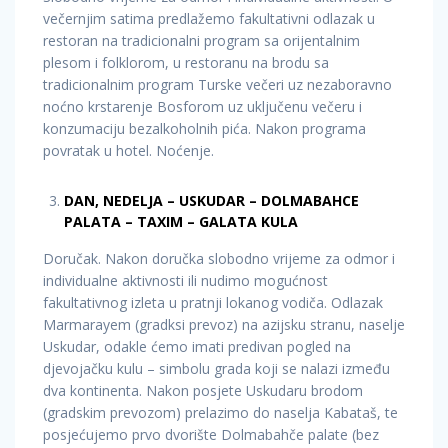
večernjim satima predlažemo fakultativni odlazak u
restoran na tradicionalni program sa orijentalnim
plesom i folklorom, u restoranu na brodu sa
tradicionalnim program Turske večeri uz nezaboravno
noćno krstarenje Bosforom uz uključenu večeru i
konzumaciju bezalkoholnih pića. Nakon programa
povratak u hotel. Noćenje.
DAN, NEDELJA – USKUDAR – DOLMABAHCE
PALATA – TAXIM – GALATA KULA
Doručak. Nakon doručka slobodno vrijeme za odmor i
individualne aktivnosti ili nudimo mogućnost
fakultativnog izleta u pratnji lokanog vodiča. Odlazak
Marmarayem (gradksi prevoz) na azijsku stranu, naselje
Uskudar, odakle ćemo imati predivan pogled na
djevojačku kulu – simbolu grada koji se nalazi između
dva kontinenta. Nakon posjete Uskudaru brodom
(gradskim prevozom) prelazimo do naselja Kabataš, te
posjećujemo prvo dvorište Dolmabahče palate (bez