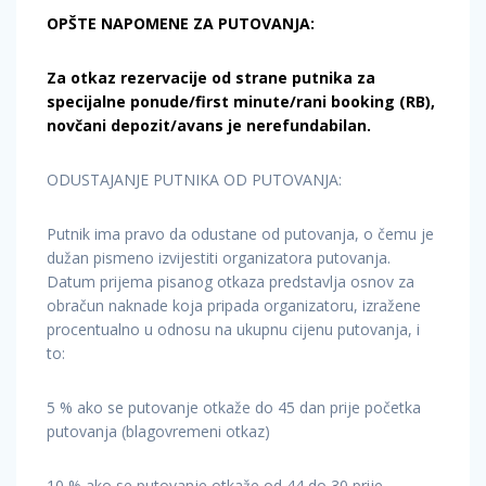
OPŠTE NAPOMENE ZA PUTOVANJA:
Za otkaz rezervacije od strane putnika za
specijalne ponude/first minute/rani booking (RB),
novčani depozit/avans je nerefundabilan.
ODUSTAJANJE PUTNIKA OD PUTOVANJA:
Putnik ima pravo da odustane od putovanja, o čemu je
dužan pismeno izvijestiti organizatora putovanja.
Datum prijema pisanog otkaza predstavlja osnov za
obračun naknade koja pripada organizatoru, izražene
procentualno u odnosu na ukupnu cijenu putovanja, i
to:
5 % ako se putovanje otkaže do 45 dan prije početka
putovanja (blagovremeni otkaz)
10 % ako se putovanje otkaže od 44 do 30 prije