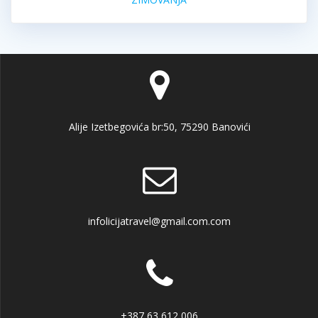
Alije Izetbegovića br:50, 75290 Banovići
infolicijatravel@gmail.com.com
+387 63 612 006