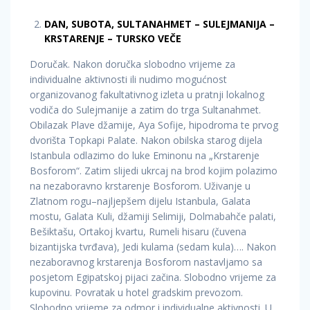
DAN, SUBOTA, SULTANAHMET – SULEJMANIJA –
KRSTARENJE – TURSKO VEČE
Doručak. Nakon doručka slobodno vrijeme za
individualne aktivnosti ili nudimo mogućnost
organizovanog fakultativnog izleta u pratnji lokalnog
vodiča do Sulejmanije a zatim do trga Sultanahmet.
Obilazak Plave džamije, Aya Sofije, hipodroma te prvog
dvorišta Topkapi Palate. Nakon obilska starog dijela
Istanbula odlazimo do luke Eminonu na „Krstarenje
Bosforom“. Zatim slijedi ukrcaj na brod kojim polazimo
na nezaboravno krstarenje Bosforom. Uživanje u
Zlatnom rogu–najljepšem dijelu Istanbula, Galata
mostu, Galata Kuli, džamiji Selimiji, Dolmabahče palati,
Bešiktašu, Ortakoj kvartu, Rumeli hisaru (čuvena
bizantijska tvrđava), Jedi kulama (sedam kula)…. Nakon
nezaboravnog krstarenja Bosforom nastavljamo sa
posjetom Egipatskoj pijaci začina. Slobodno vrijeme za
kupovinu. Povratak u hotel gradskim prevozom.
Slobodno vrijeme za odmor i individualne aktivnosti. U