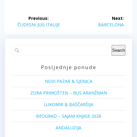
Post
Previous:
Next:
navigation
Previous
Next
ČUDESNI JUG ITALIJE
BARCELONA
post:
post:
Search
Posljednje ponude
NOVI PAZAR & SJENICA
ZORA PRIMOŠTEN – BUS ARANŽMAN
LUKOMIR & BAŠČARŠIJA
BEOGRAD – SAJAM KNJIGE 2026
ANDALUZIJA