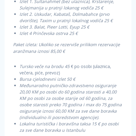
Izlet 1. Sultanahmet (bez ulaznica), Krstarenje,
Sulejmanija u pratnji lokanog vodiča 25 €
Izlet 2. Uskudar, Kabataš, Dolmabahce (prvo
dvorište), Taxim u pratnji lokalnog vodiča 25 €
Izlet 3. Balat, Pieer Lotti, Eyup 25 €
Izlet 4 Prinčevska ostrva 25 €
Paket izleta: Ukoliko se rezerviše prilikom rezervacije
aranžmana iznosi 85,00 €
Tursko veče na brodu 45
€ po osobi (ulaznica,
večera, piće, prevoz)
Bursa cjelodnevni izlet 50 €
Međunarodno putničko-zdravstveno osiguranje
20,00 KM po osobi do 60 godina starosti a 40,00
KM po osobi za osobe starije od 60 godina, za
osobe starosti preko 70 godina i max do 75 godina
osiguranje iznosi 60,00 KM za sve dane boravka
(individualno ili posredstvom agencije).
Lokalna turistička i boravišna taksa 15 € po osobi
za sve dane boravka u Istanbulu