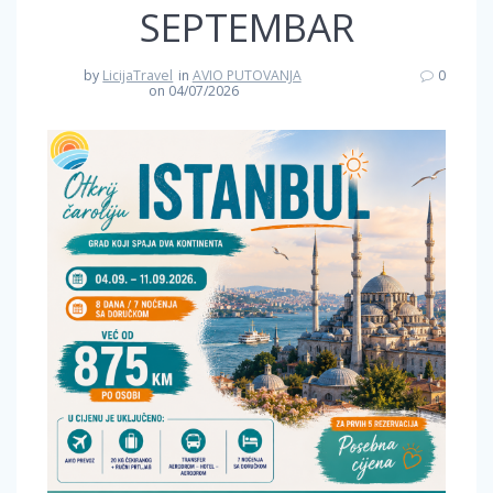
SEPTEMBAR
by
LicijaTravel
in
AVIO PUTOVANJA
0
on 04/07/2026