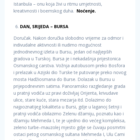
Istanbula – onu koja živi u ritmu umjetnosti,
kreativnosti i boemskog duha.
Noćenje.
DAN, SRIJEDA – BURSA
Doručak. Nakon doručka slobodno vrijeme za odmor i
indivudalne aktivnosti ili nudimo mogućnost
jednodnevnog izleta u Bursu, jedan od najljepših
gradova u Turskoj. Bursa je i nekadašnja prijestonica
Osmanskog carstva. Vožnja autobusom preko Bosfora
i prelazak u Azijski dio Turske te putovanje preko novog
mosta Hadžiosmana do Burse. Dolazak u Bursu u
prijepodnevnim satima. Panoramsko razgledanje grada
u pratnji vodiča uz pravi doživljaj Orijenta, krivudave
ulice, stare kuće, stara mezarja itd. Dolazimo do
najpoznatijeg lokaliteta u Bursi, gdje u laganoj šetnji i
pratnji vodiča obilazimo Zelenu džamiju, poznatu kao i
džamiju Mehmeda I, te je ujedno dio većeg kompleksa,
zeleno turbe–mauzolej mjesto gdje se čuvaju posmrtni
ostaci petog osmanskog sultana Mehmeda I, Ulu Cami