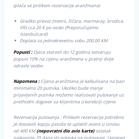
(plaća se prilikom rezervacije aranžmana)
Gradksi prevoz (metro, žičara, marmaray, brodica,
lift) cca 20 € po osobi (Preporučujemo
Istanbulcard)
Doplata za jednokrevetnu sobu 200,00 KM
Popusti :
Djeca starosti do 12 godina ostvaruju
popust 10% na cijenu aranžmana u pratnji dvije
odrasle osobe.
Napomena :
Cijena aranžmana je kalkulisana na bazi
minimalno 20 putnika. Ukoliko bude manje
prijavljenih putnika možemo realizovati putovanje uz
prethodni dogovor sa klijentima o korekciji cijene.
Rezervacija putovanja : Prilikom rezervacije potrebno
je dostaviti kopiju pasoša te uplatiti avans u iznosu
od 400 KM
(nepovratni dio avio karte)
ostatak
najkasnije 20 dana do polaska na putovanje. Uplatom