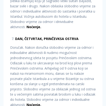
(velika džamija) koju je sagradio veliki sultan Bayazid,
bazar svile i drugo. Nakon obilaska slobodno vrijeme za
odmor i individualne aktivnosti do sastanka i povratka u
Istanbul. Vožnja autobusom do hotela u Istanbulu.
Slobodno vrijeme za odmor i idnividualne
aktivnosti.
Noćenje.
DAN, ČETVRTAK, PRINČEVKSA OSTRVA
Doručak. Nakon doručka slobodno vrijeme za odmor i
indivudalne aktivnosti ili nudimo mogućnost
jednodnevnog izleta te posjetu Prinčevskim ostrvima.
Odlazak u luku te ukrcavanje na brod koji plovi prema
Prinčevskim ostrvima. Arhipelag od 9 ostrva koji se
nalazi na mramornom moru, danas se tu nalaze
poznate plaže Istanbula a u vrijeme Bizantije su ostrva
korišena za slanje u egzil pretendenata na carski
prijesto. Slobodno vrijeme za obilazak jednog od ostrva
te u večernjim satima povratak brodom u luku i odlazak
do hotela. Slobodno vrijeme za odmor i individualne
aktivnosti.
Noćenje.