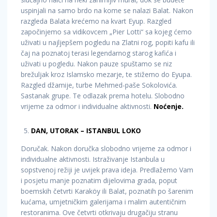
uspinjali na samo brdo na kome se nalazi Balat. Nakon
razgleda Balata krećemo na kvart Eyup. Razgled
započinjemo sa vidikovcem „Pier Lotti“ sa kojeg ćemo
uživati u najljepšem pogledu na Zlatni rog, popiti kafu ili
čaj na poznatoj terasi legendarnog starog kafića i
uživati u pogledu. Nakon pauze spuštamo se niz
brežuljak kroz Islamsko mezarje, te stižemo do Eyupa.
Razgled džamije, turbe Mehmed-paše Sokolovića.
Sastanak grupe. Te odlazak prema hotelu. Slobodno
vrijeme za odmor i individualne aktivnosti.
Noćenje.
DAN, UTORAK – ISTANBUL LOKO
Doručak. Nakon doručka slobodno vrijeme za odmor i
individualne aktivnosti. Istraživanje Istanbula u
sopstvenoj režiji je uvijek prava ideja. Predlažemo Vam
i posjetu manje poznatim dijelovima grada, poput
boemskih četvrti Karaköy ili Balat, poznatih po šarenim
kućama, umjetničkim galerijama i malim autentičnim
restoranima. Ove četvrti otkrivaju drugačiju stranu