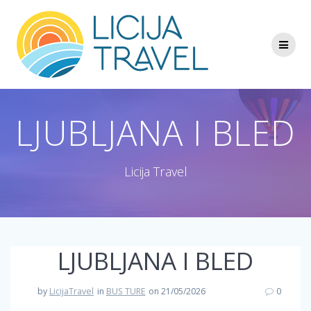
Skip
to
content
LJUBLJANA I BLED
Licija Travel
LJUBLJANA I BLED
by
LicijaTravel
in
BUS TURE
on 21/05/2026
0