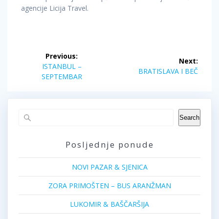
agencije Licija Travel.
Post
Previous:
Next:
navigation
Previous
ISTANBUL –
Next
BRATISLAVA I BEČ
post:
SEPTEMBAR
post:
Search
Posljednje ponude
NOVI PAZAR & SJENICA
ZORA PRIMOŠTEN – BUS ARANŽMAN
LUKOMIR & BAŠČARŠIJA