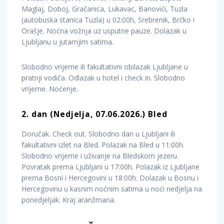
Maglaj, Doboj, Gračanica, Lukavac, Banovići, Tuzla
(autobuska stanica Tuzla) u 02:00h, Srebrenik, Brčko i
Orašje. Noćna vožnja uz usputne pauze. Dolazak u
Ljubljanu u jutarnjim satima.
Slobodno vrijeme ili fakultativni obilazak Ljubljane u
pratnji vodiča. Odlazak u hotel i check in. Slobodno
vrijeme. Noćenje.
2.
dan
(Nedjelja,
07.06.2026.)
Bled
Doručak. Check out. Slobodno dan u Ljubljani ili
fakultativni izlet na Bled. Polazak na Bled u 11:00h.
Slobodno vrijeme i uživanje na Bledskom jezeru.
Povratak prema Ljubljani u 17:00h. Polazak iz Ljubljane
prema Bosni i Hercegovini u 18:00h. Dolazak u Bosnu i
Hercegovinu u kasnim noćnim satima u noći nedjelja na
ponedjeljak. Kraj aranžmana.