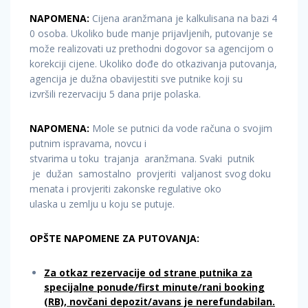
NAPOMENA:
Cijena aranžmana je kalkulisana na bazi 4
0 osoba. Ukoliko bude manje prijavljenih, putovanje se
može realizovati uz prethodni dogovor sa agencijom o
korekciji cijene. Ukoliko dođe do otkazivanja putovanja,
agencija je dužna obavijestiti sve putnike koji su
izvršili rezervaciju 5 dana prije polaska.
NAPOMENA:
Mole se putnici da vode računa o svojim
putnim ispravama, novcu i
stvarima u toku trajanja aranžmana. Svaki putnik
je dužan samostalno provjeriti valjanost svog doku
menata i provjeriti zakonske regulative oko
ulaska u zemlju u koju se putuje.
OPŠTE NAPOMENE ZA PUTOVANJA:
Za otkaz rezervacije od strane putnika za
specijalne ponude/first minute/rani booking
(RB), novčani depozit/avans je nerefundabilan.